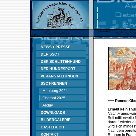
NEWS + PRESSE
DER SSCT
DER SCHLITTENHUND
DER HUNDESPORT
VERANSTALTUNGEN
SSCT-RENNEN
Mühlberg 2024
Oberhof 2025
+++ Rennen Obe
Archiv
Erneut kein Thü
DOWNLOADS
Nach Frauenwald
Seit mittlerweil
BILDERGALERIE
darauf, wieder e
wird sich mindes
GÄSTEBUCH
Nachdem bereits
KONTAKT
Rennen in Fraue