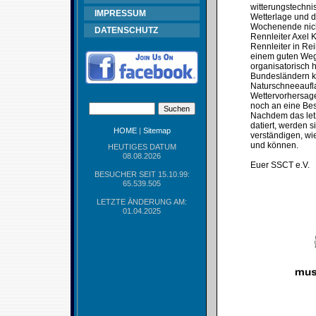
witterungstechni
IMPRESSUM
Wetterlage und d
Wochenende nicht
DATENSCHUTZ
Rennleiter Axel 
Rennleiter in Re
einem guten Weg 
organisatorisch 
Bundesländern ke
Naturschneeaufla
Wettervorhersage
noch an eine Bes
Nachdem das let
datiert, werden 
HOME
|
Sitemap
verständigen, wie
und können.
HEUTIGES DATUM
08.08.2026
Euer SSCT e.V.
BESUCHER SEIT 15.10.99:
65.539.505
LETZTE ÄNDERUNG AM:
01.04.2025