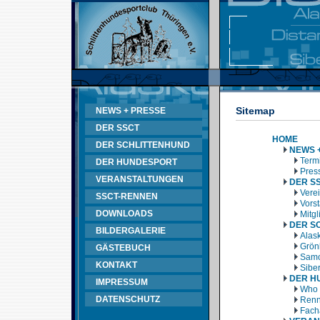
Sitemap
NEWS + PRESSE
DER SSCT
HOME
DER SCHLITTENHUND
NEWS 
Termi
DER HUNDESPORT
Pres
VERANSTALTUNGEN
DER S
Vere
SSCT-RENNEN
Vors
DOWNLOADS
Mitg
DER S
BILDERGALERIE
Alas
Grön
GÄSTEBUCH
Samo
KONTAKT
Sibe
DER H
IMPRESSUM
Who 
DATENSCHUTZ
Renn
Fach