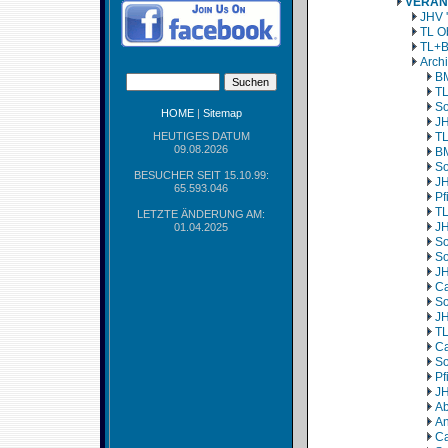
VERAN
JHV 
TL O
TL+B
Arch
BM
TL
So
HOME
|
Sitemap
JH
HEUTIGES DATUM
TL
09.08.2026
BM
So
BESUCHER SEIT 15.10.99:
JH
65.593.046
Pf
TL
LETZTE ÄNDERUNG AM:
JH
01.04.2025
So
So
JH
Ca
So
JH
TL
Ca
So
Pf
JH
Ab
An
Ca