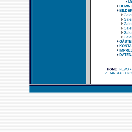
Mü
DOWN
BILDE
Galer
Galer
Galer
Galer
Galer
Galer
GÄSTE
KONTA
IMPRE
DATEN
HOME
|
NEWS +
VERANSTALTUN