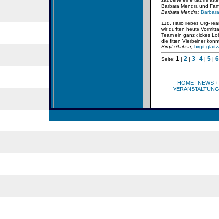
zauberte eine traumhafte 
Barbara Mendra und Fami
Barbara Mendra;
Barbara
118. Hallo liebes Org-Tea
wir durften heute Vormit
Team ein ganz dickes Lob 
die fitten Vierbeiner ko
Birgit Glaitzar;
birgit.glai
1
2
3
4
5
6
Seite:
|
|
|
|
|
HOME
|
NEWS +
VERANSTALTUNG