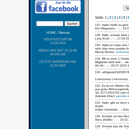
Seite:
1
|
2
|
3
|
4
|
5
|
137. Hallo! Hoffe es geht
Kim Wiegmann;
;
-
; ; 16.
HOME
|
Sitemap
136. Hallo, schade dass 
Lissy Koch;
;
-
; ; 17.04.2
HEUTIGES DATUM
10.08.2026
135. Hallo,ich habe eine
mich über eine positive 
BESUCHER SEIT 15.10.99:
Mandy Renker;
renkerma
65.640.186
134. Mit so einer 1 Vorsi
LETZTE ÄNDERUNG AM:
Mitglieder bloß stell … wei
01.04.2025
Hh Hh;
;
-
; ; 05.07.2023 
133. sdfdgreteEQ456578
Lorenzovop Lorenzovop
132. Es ist ein Sibirien
aus guter Wohnungshaltun
Tel. 01717814702 oder 
Gabriele Ebert;
gabriele
131. Hallo, gibt es den
Grüße
Volker Schmmidt;
;
-
; Erf
130. Schade um das Ren
Hans Drößler;
;
-
; ; 16.0
129. Schade das die Sais