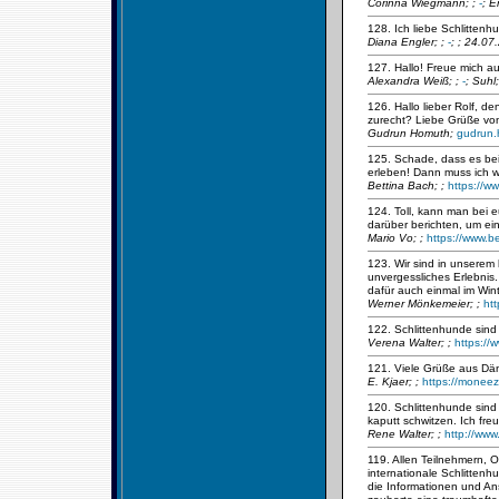
Corinna Wiegmann;
;
-
; E
128. Ich liebe Schlittenhu
Diana Engler;
;
-
; ; 24.07
127. Hallo! Freue mich a
Alexandra Weiß;
;
-
; Suhl
126. Hallo lieber Rolf, 
zurecht? Liebe Grüße vo
Gudrun Homuth;
gudrun
125. Schade, dass es bei
erleben! Dann muss ich w
Bettina Bach;
;
https://w
124. Toll, kann man bei
darüber berichten, um ein
Mario Vo;
;
https://www.b
123. Wir sind in unserem
unvergessliches Erlebnis.
dafür auch einmal im Win
Werner Mönkemeier;
;
ht
122. Schlittenhunde sind 
Verena Walter;
;
https://
121. Viele Grüße aus D
E. Kjaer;
;
https://moneez
120. Schlittenhunde sind 
kaputt schwitzen. Ich fre
Rene Walter;
;
http://www
119. Allen Teilnehmern, O
internationale Schlitten
die Informationen und An