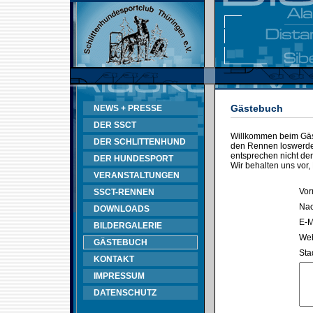
Gästebuch
NEWS + PRESSE
DER SSCT
Willkommen beim Gäst
DER SCHLITTENHUND
den Rennen loswerden
entsprechen nicht d
DER HUNDESPORT
Wir behalten uns vor,
VERANSTALTUNGEN
Vor
SSCT-RENNEN
Na
DOWNLOADS
E-M
BILDERGALERIE
Web
GÄSTEBUCH
Sta
KONTAKT
IMPRESSUM
DATENSCHUTZ