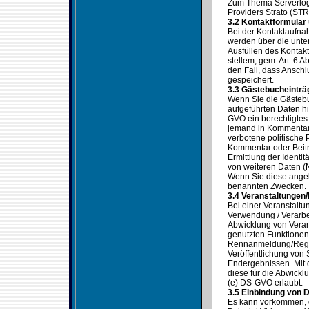
Zum Thema Serverlogf
Providers Strato (STR
3.2 Kontaktformular
Bei der Kontaktaufna
werden über die unter
Ausfüllen des Kontak
stellem, gem. Art. 6 
den Fall, dass Ansch
gespeichert.
3.3 Gästebucheinträ
Wenn Sie die Gästebuc
aufgeführten Daten hi
GVO ein berechtigtes 
jemand in Kommentare
verbotene politische 
Kommentar oder Beitr
Ermittlung der Identi
von weiteren Daten (N
Wenn Sie diese angeb
benannten Zwecken.
3.4 Veranstaltungen
Bei einer Veranstalt
Verwendung / Verarbe
Abwicklung von Verans
genutzten Funktionen 
Rennanmeldung/Regist
Veröffentlichung von S
Endergebnissen. Mit
diese für die Abwickl
(e) DS-GVO erlaubt.
3.5 Einbindung von D
Es kann vorkommen, d