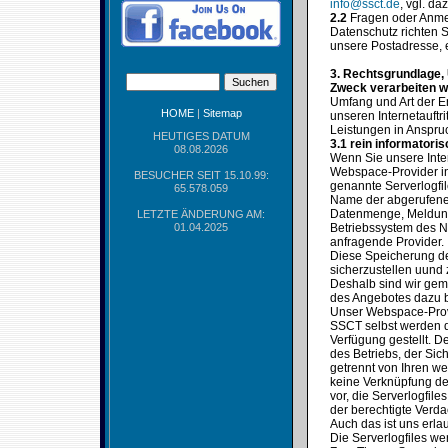
info@ssct.de
, vgl. d
2.2
Fragen oder Anme
Datenschutz richten S
unsere Postadresse, 
3. Rechtsgrundlage,
Zweck verarbeiten w
Umfang und Art der E
HOME
|
Sitemap
unseren Internetauft
Leistungen in Anspr
HEUTIGES DATUM
3.1 rein informatori
08.08.2026
Wenn Sie unsere Inte
Webspace-Provider in 
BESUCHER SEIT 15.10.99:
genannte Serverlogfil
65.578.059
Name der abgerufenen
Datenmenge, Meldung 
LETZTE ÄNDERUNG AM:
01.04.2025
Betriebssystem des Nu
anfragende Provider.
Diese Speicherung der 
sicherzustellen uund
Deshalb sind wir gem
des Angebotes dazu b
Unser Webspace-Provi
SSCT selbst werden d
Verfügung gestellt. 
des Betriebs, der Si
getrennt von Ihren we
keine Verknüpfung der
vor, die Serverlogfil
der berechtigte Verda
Auch das ist uns erlau
Die Serverlogfiles w