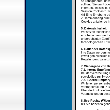
so konfigurieren, das
soll und Sie um Rück
Internetauftritts ist 
Session Cookies zuz
4.6
Eine Erhebung ode
Zusammenhang durch u
Cookies anfallende I
5. Datensicherheit
Wir setzen technisch
erhobene personenbez
unberechtigten Zugri
technologischen Entw
6. Dauer der Datens
Ihre Daten werden nur
jeweiligen Zweckes er
Regelungen / gesetzl
7. Weitergabe von D
7.1. Interne Empfän
Bei der Verarbeitung
soweit dies zur Zwecke
7.2. Externe Empfä
Wir leiten personenbe
Vertragserfüllung (z.B
Über die konkrete W
Veranstaltungen des 
8. Ihre Rechte (Wide
8.1
Sie haben folgen