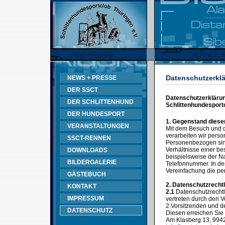
Datenschutzerklä
NEWS + PRESSE
DER SSCT
Datenschutzerklärung
DER SCHLITTENHUND
Schlittenhundesportc
DER HUNDESPORT
1. Gegenstand diese
VERANSTALTUNGEN
Mit dem Besuch und d
verarbeiten wir pers
SSCT-RENNEN
Personenbezogen sind
Verhältnisse einer b
DOWNLOADS
beispielsweise der N
BILDERGALERIE
Telefonnummer. In de
Vereinfachung die p
GÄSTEBUCH
2. Datenschutzrechtl
KONTAKT
2.1
Datenschutzrechtli
IMPRESSUM
vertreten durch den V
2.Vorsitzenden und 
DATENSCHUTZ
Diesen erreichen Sie 
Am Klasberg 13, 9942