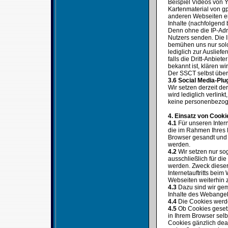
Beispiel Videos von 
Kartenmaterial von gp
anderen Webseiten ei
Inhalte (nachfolgend 
Denn ohne die IP-Adre
Nutzers senden. Die IP
bemühen uns nur solc
lediglich zur Auslief
falls die Dritt-Anbiet
bekannt ist, klären wi
Der SSCT selbst überm
3.6 Social Media-Plu
Wir setzen derzeit d
wird lediglich verlin
keine personenbezog
4. Einsatz von Cooki
4.1
Für unseren Intern
die im Rahmen Ihres 
Browser gesandt und 
werden.
4.2
Wir setzen nur sog
ausschließlich für di
werden. Zweck dieser
Internetauftritts bei
Webseiten weiterhin z
4.3
Dazu sind wir gem.
Inhalte des Webangeb
4.4
Die Cookies werde
4.5
Ob Cookies gesetz
in Ihrem Browser sel
Cookies gänzlich dea