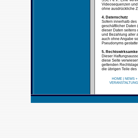
SSCT e.V.. Eine Verv
Videosequenzen und T
ohne ausdrückliche Z
4. Datenschutz
Sofern innerhalb des 
geschäftlicher Daten 
dieser Daten seitens 
und Bezahlung aller a
auch ohne Angabe sol
Pseudonyms gestattet
5. Rechtswirksamke
Dieser Haftungsaussch
diese Seite verwiesen
geltenden Rechtslage 
die übrigen Teile des
HOME
|
NEWS +
VERANSTALTUN