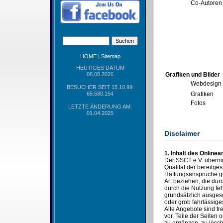
Co-Autoren
HOME
|
Sitemap
HEUTIGES DATUM
08.08.2026
Grafiken und Bilder
Webdesign
BESUCHER SEIT 15.10.99:
65.580.154
Grafiken
Fotos
LETZTE ÄNDERUNG AM:
01.04.2025
Disclaimer
1. Inhalt des Online
Der SSCT e.V. übernimm
Qualität der bereitges
Haftungsansprüche ge
Art beziehen, die du
durch die Nutzung feh
grundsätzlich ausgesc
oder grob fahrlässige
Alle Angebote sind fr
vor, Teile der Seite