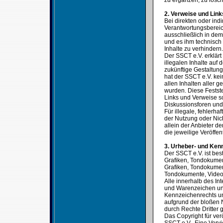
zu ergänzen, zu lösch
2. Verweise und Link
Bei direkten oder ind
Verantwortungsbereic
ausschließlich in dem 
und es ihm technisch
Inhalte zu verhindern.
Der SSCT e.V. erklärt
illegalen Inhalte auf
zukünftige Gestaltung
hat der SSCT e.V. kein
allen Inhalten aller g
wurden. Diese Festste
Links und Verweise s
Diskussionsforen und 
Für illegale, fehlerh
der Nutzung oder Nich
allein der Anbieter de
die jeweilige Veröffen
3. Urheber- und Ken
Der SSCT e.V. ist bes
Grafiken, Tondokumen
Grafiken, Tondokumen
Tondokumente, Video
Alle innerhalb des In
und Warenzeichen unt
Kennzeichenrechts un
aufgrund der bloßen 
durch Rechte Dritter g
Das Copyright für verö