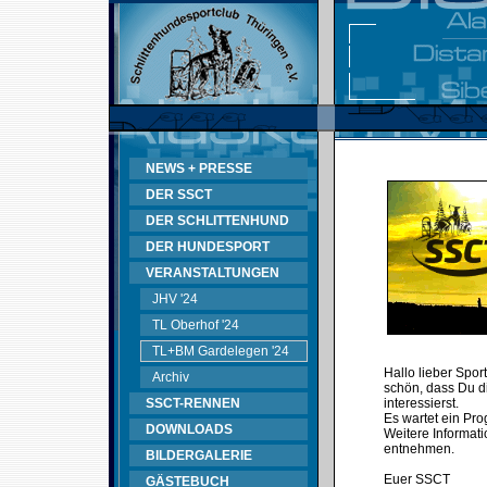
NEWS + PRESSE
DER SSCT
DER SCHLITTENHUND
DER HUNDESPORT
VERANSTALTUNGEN
JHV '24
TL Oberhof '24
TL+BM Gardelegen '24
Hallo lieber Spor
Archiv
schön, dass Du d
SSCT-RENNEN
interessierst.
Es wartet ein Pr
DOWNLOADS
Weitere Informati
entnehmen.
BILDERGALERIE
Euer SSCT
GÄSTEBUCH