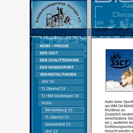
NEWS + PRESSE
DER SSCT
DER SCHLITTENHUND
DER HUNDESPORT
VERANSTALTUNGEN
JHV '24
TL Oberhof '24
TL+BM Gardelegen '24
Hallo liebe Sport
Archiv
am WM-Ort Mühlb
BM Mühlberg '23
Richtlinie an.
Zusätzlich besteh
TL Oberhof '23
verschiedene Sit
etc.); weiterhin 
Sommertreff '23
Einführungsvortr
besucht werden 
JHV '23