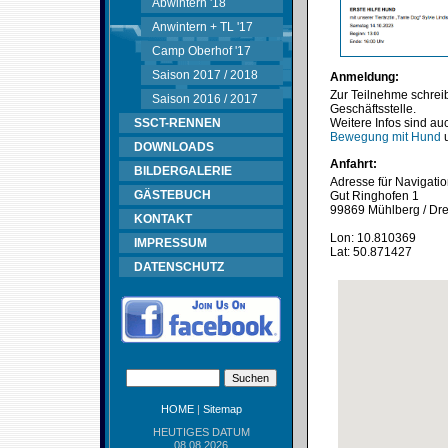
Abwintern '18
Anwintern + TL '17
Camp Oberhof '17
Saison 2017 / 2018
Anmeldung:
Zur Teilnehme schreib
Saison 2016 / 2017
Geschäftsstelle.
SSCT-RENNEN
Weitere Infos sind a
Bewegung mit Hund
DOWNLOADS
Anfahrt:
BILDERGALERIE
Adresse für Navigati
GÄSTEBUCH
Gut Ringhofen 1
99869 Mühlberg / Dre
KONTAKT
Lon: 10.810369
IMPRESSUM
Lat: 50.871427
DATENSCHUTZ
HOME
|
Sitemap
HEUTIGES DATUM
08.08.2026