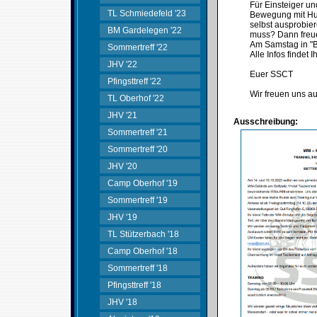
Für Einsteiger u
TL Schmiedefeld '23
Bewegung mit Hu
selbst ausprobie
BM Gardelegen '22
muss? Dann freue
Am Samstag in "
Sommertreff '22
Alle Infos findet 
JHV '22
Euer SSCT
Pfingsttreff '22
Wir freuen uns au
TL Oberhof '22
JHV '21
Ausschreibung:
Sommertreff '21
Sommertreff '20
JHV '20
Camp Oberhof '19
Sommertreff '19
JHV '19
TL Stützerbach '18
Camp Oberhof '18
Sommertreff '18
Pfingsttreff '18
JHV '18