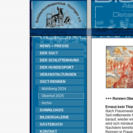
NEWS + PRESSE
DER SSCT
DER SCHLITTENHUND
DER HUNDESPORT
VERANSTALTUNGEN
SSCT-RENNEN
Mühlberg 2024
Oberhof 2025
+++ Rennen Obe
Archiv
Erneut kein Thü
DOWNLOADS
Nach Frauenwald
Seit mittlerweil
BILDERGALERIE
darauf, wieder e
wird sich mindes
GÄSTEBUCH
Nachdem bereits
KONTAKT
Rennen in Fraue