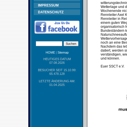
witterungstechni
IMPRESSUM
Wetterlage und d
Wochenende nicht
DATENSCHUTZ
Rennleiter Axel 
Rennleiter in Re
einem guten Weg 
organisatorisch 
Bundesländern ke
Naturschneeaufla
Wettervorhersage
noch an eine Bes
Nachdem das let
datiert, werden 
HOME
|
Sitemap
verständigen, wie
und können.
HEUTIGES DATUM
07.08.2026
Euer SSCT e.V.
BESUCHER SEIT 15.10.99:
65.478.128
LETZTE ÄNDERUNG AM:
01.04.2025