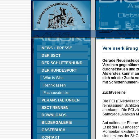
Vereinserklärung
NEWS + PRESSE
DER SSCT
Gerade Neueinsteiger
DER SCHLITTENHUND
Vereinen gegenüberst
durchschauen und zu
DER HUNDESPORT
Als erstes kann man 
Who is Who
sich mit der Zucht v
mit Schlittenhunden 
Rennklassen
Zuchtvereine
Fachausdrücke
VERANSTALTUNGEN
Die FCI (FÃ©dÃ©ration
reinrassigen Schlitte
SSCT-RENNEN
anerkannt. Die FCI zä
Samojede, Alaskan M
DOWNLOADS
BILDERGALERIE
Auf nationaler Ebene
Er ist der FCI ange
GÄSTEBUCH
Momentan existieren 
sind erstens der SHC 
KONTAKT