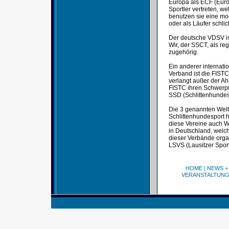
Europa als ECF (Europ
Sportler vertreten, w
benutzen sie eine mo
oder als Läufer schli
Der deutsche VDSV ist
Wir, der SSCT, als re
zugehörig.
Ein anderer internati
Verband ist die FISTC
verlangt außer der Ah
FISTC ihren Schwerpu
SSD (Schlittenhundes
Die 3 genannten Welt
Schlittenhundesport h
diese Vereine auch W
in Deutschland, welch
dieser Verbände orga
LSVS (Lausitzer Sport
HOME
|
NEWS +
VERANSTALTUN