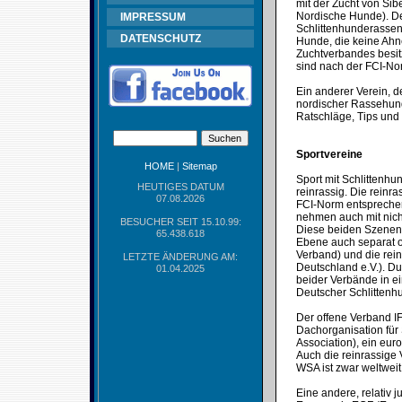
mit der Zucht von Si
Nordische Hunde). Der
IMPRESSUM
Schlittenhunderassen
DATENSCHUTZ
Hunde, die keine Ah
Zuchtverbandes besitz
sind nach der FCI-No
Ein anderer Verein, d
nordischer Rassehunde
Ratschläge, Tips und
Sportvereine
HOME
|
Sitemap
Sport mit Schlittenhu
HEUTIGES DATUM
reinrassig. Die reinra
07.08.2026
FCI-Norm entsprechen.
nehmen auch mit nich
BESUCHER SEIT 15.10.99:
Diese beiden Szenen 
65.438.618
Ebene auch separat o
Verband) und die rei
LETZTE ÄNDERUNG AM:
Deutschland e.V.). D
01.04.2025
beider Verbände in 
Deutscher Schlittenh
Der offene Verband IF
Dachorganisation für
Association), ein eu
Auch die reinrassige 
WSA ist zwar weltweit
Eine andere, relativ 