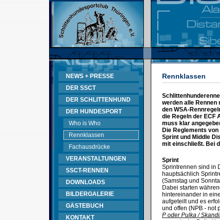
Rennklassen
NEWS + PRESSE
DER SSCT
Schlittenhunderenne
DER SCHLITTENHUND
werden alle Rennen 
den WSA-Rennregeln.
DER HUNDESPORT
die Regeln der ECF A
Who is Who
muss klar angegeben 
Die Reglements von 
Rennklassen
Sprint und Middle Di
mit einschließt. Bei 
Fachausdrücke
VERANSTALTUNGEN
Sprint
Sprintrennen sind in 
SSCT-RENNEN
hauptsächlich Sprint
(Samstag und Sonntag)
DOWNLOADS
Dabei starten währen
BILDERGALERIE
hintereinander in ei
aufgeteilt und es erfo
GÄSTEBUCH
und offen (NPB - not 
P oder Pulka / Skandi
KONTAKT