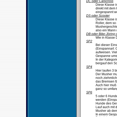
DC oder Canicross
Diese Klasse i
direkt mit dem
eingespannt w
DS oder Scooter
Diese Klasse i
Roller, dem so
Mushergeschlec
also ein Mann 
DB oder Bike-Jöring 
Wie in Klasse D
SP2
Bei dieser Ein
(Einspannart: 
aufweisen. Vie
Gespanne ums
In der Kategor
bergauf den Sc
SP4
Hier laufen 3 
Der Musher muß
noch ziehmlich
das Bremsen fäl
Auch hier muß 
ganz so umfang
SP6
5 oder 6 Hunde
werden (Einspa
Hunde des Ges
Lauf auch mit 
Musher ab dem
In einem Gespa