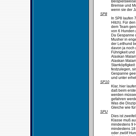
Beispielsweise
Bremse und Mu
wenn sie der J
SP8
In SP8 laufen 
Hitch). Für de
dem Team geno
von 6 Hunden g
Da Gespanne de
Musher in enge
der Leithund b
davon ja noch 
Führigkeit und 
Alaskan Malamu
Alaskan Malam
Starrköpfigkei
festzulegen, s
Gespanne geeig
und unter erhe
SP10
Klar, hier lau
daß beim erst
werden müssen,
gefahren werde
Was die Diszip
Gleiche wie fü
SPU
Dies ist zweif
Klasse muß au
mindestens 9 
mindestens 18 J
oder zwölf Hun