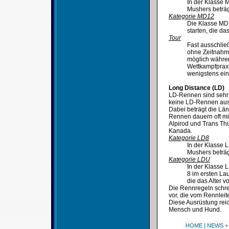
In der Klasse 
Mushers beträg
Kategorie MD12
Die Klasse MD
starten, die da
Tour
Fast ausschlie
ohne Zeitnahme
möglich währe
Wettkampfprax
wenigstens ein
Long Distance (LD)
LD-Rennen sind sehr s
keine LD-Rennen aus.
Dabei beträgt die Län
Rennen dauern oft mi
Alpirod und Trans Thü
Kanada.
Kategorie LD8
In der Klasse 
Mushers beträg
Kategorie LDU
In der Klasse 
8 im ersten Lau
die das Alter v
Die Rennregeln schr
vor, die vom Rennlei
Diese Ausrüstung reic
Mensch und Hund.
HOME
|
NEWS +