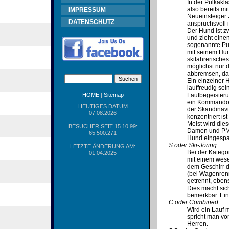
In der Pulkakl
also bereits m
IMPRESSUM
Neueinsteiger 
DATENSCHUTZ
anspruchsvoll i
Der Hund ist z
und zieht eine
sogenannte Pulk
mit seinem Hun
skifahrerische
möglichst nur 
abbremsen, dam
Ein einzelner 
lauffreudig se
HOME
|
Sitemap
Laufbegeisteru
ein Kommando f
HEUTIGES DATUM
der Skandinavie
07.08.2026
konzentriert is
Meist wird die
BESUCHER SEIT 15.10.99:
Damen und PM f
65.500.271
Hund eingespan
S oder Ski-Jöring
LETZTE ÄNDERUNG AM:
Bei der Kategor
01.04.2025
mit einem wesen
dem Geschirr d
(bei Wagenrenn
getrennt, eben
Dies macht sic
bemerkbar. Ein 
C oder Combined
Wird ein Lauf m
spricht man vo
Herren.