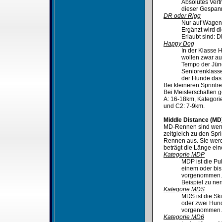
Absolutes Vert
dieser Gespan
DR oder Rigg
Nur auf Wagenr
Ergänzt wird d
Erlaubt sind: 
Happy Dog
In der Klasse 
wollen zwar au
Tempo der Jüng
Seniorenklass
der Hunde das
Bei kleineren Sprintre
Bei Meisterschaften g
A: 16-18km, Kategori
und C2: 7-9km.
Middle Distance (MD
MD-Rennen sind wenig
zeitgleich zu den Spr
Rennen aus. Sie werd
beträgt die Länge ein
Kategorie MDP
MDP ist die Pul
einem oder bis
vorgenommen. E
Beispiel zu ne
Kategorie MDS
MDS ist die Sk
oder zwei Hund
vorgenommen. 
Kategorie MD6