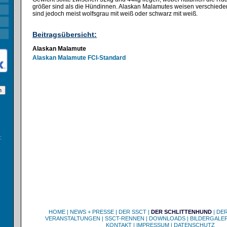
größer sind als die Hündinnen. Alaskan Malamutes weisen verschiedene
sind jedoch meist wolfsgrau mit weiß oder schwarz mit weiß.
Beitragsübersicht:
Alaskan Malamute
Alaskan Malamute FCI-Standard
:
HOME
|
NEWS + PRESSE
|
DER SSCT
|
DER SCHLITTENHUND
|
DE
VERANSTALTUNGEN
|
SSCT-RENNEN
|
DOWNLOADS
|
BILDERGALER
KONTAKT
|
IMPRESSUM
|
DATENSCHUTZ