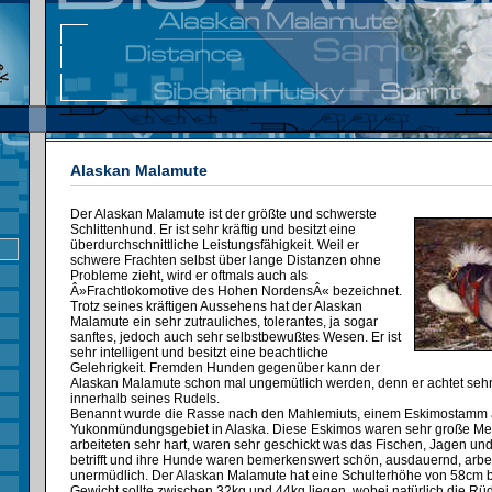
Alaskan Malamute
Der Alaskan Malamute ist der größte und schwerste
Schlittenhund. Er ist sehr kräftig und besitzt eine
überdurchschnittliche Leistungsfähigkeit. Weil er
schwere Frachten selbst über lange Distanzen ohne
Probleme zieht, wird er oftmals auch als
Â»Frachtlokomotive des Hohen NordensÂ« bezeichnet.
Trotz seines kräftigen Aussehens hat der Alaskan
Malamute ein sehr zutrauliches, tolerantes, ja sogar
sanftes, jedoch auch sehr selbstbewußtes Wesen. Er ist
sehr intelligent und besitzt eine beachtliche
Gelehrigkeit. Fremden Hunden gegenüber kann der
Alaskan Malamute schon mal ungemütlich werden, denn er achtet seh
innerhalb seines Rudels.
Benannt wurde die Rasse nach den Mahlemiuts, einem Eskimostamm
Yukonmündungsgebiet in Alaska. Diese Eskimos waren sehr große Me
arbeiteten sehr hart, waren sehr geschickt was das Fischen, Jagen un
betrifft und ihre Hunde waren bemerkenswert schön, ausdauernd, arbei
unermüdlich. Der Alaskan Malamute hat eine Schulterhöhe von 58cm b
Gewicht sollte zwischen 32kg und 44kg liegen, wobei natürlich die R