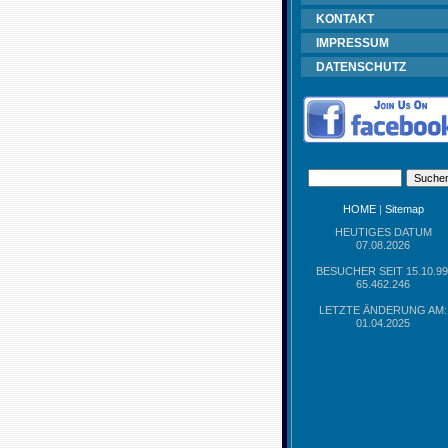
KONTAKT
IMPRESSUM
DATENSCHUTZ
HOME
|
Sitemap
HEUTIGES DATUM
07.08.2026
BESUCHER SEIT 15.10.99
65.462.246
LETZTE ÄNDERUNG AM:
01.04.2025