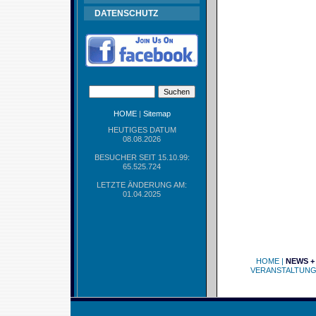
DATENSCHUTZ
HOME
|
Sitemap
HEUTIGES DATUM
08.08.2026
BESUCHER SEIT 15.10.99:
65.525.724
LETZTE ÄNDERUNG AM:
01.04.2025
HOME
|
NEWS +
VERANSTALTUN