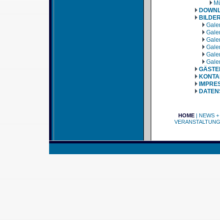
Mü
DOWN
BILDE
Galer
Galer
Galer
Galer
Galer
Galer
GÄSTE
KONTA
IMPRE
DATEN
HOME
|
NEWS +
VERANSTALTUN