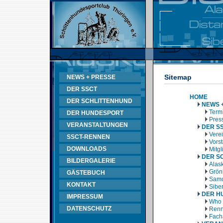
Sitemap
NEWS + PRESSE
DER SSCT
HOME
DER SCHLITTENHUND
NEWS 
Termi
DER HUNDESPORT
Pres
VERANSTALTUNGEN
DER S
Vere
SSCT-RENNEN
Vors
DOWNLOADS
Mitg
DER S
BILDERGALERIE
Alas
Grön
GÄSTEBUCH
Samo
KONTAKT
Sibe
DER H
IMPRESSUM
Who 
DATENSCHUTZ
Renn
Fach