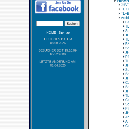
VERAN
JHV 
TL O
TL+B
Arch
BM
TL
So
HOME
|
Sitemap
JH
HEUTIGES DATUM
TL
08.08.2026
BM
So
BESUCHER SEIT 15.10.99:
JH
65.523.888
Pf
TL
LETZTE ÄNDERUNG AM:
JH
01.04.2025
So
So
JH
Ca
So
JH
TL
Ca
So
Pf
JH
Ab
An
Ca