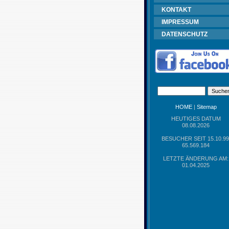
KONTAKT
IMPRESSUM
DATENSCHUTZ
HOME
|
Sitemap
HEUTIGES DATUM
08.08.2026
BESUCHER SEIT 15.10.99
65.569.184
LETZTE ÄNDERUNG AM:
01.04.2025