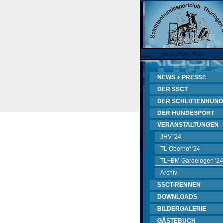
NEWS + PRESSE
DER SSCT
DER SCHLITTENHUND
DER HUNDESPORT
VERANSTALTUNGEN
JHV '24
TL Oberhof '24
TL+BM Gardelegen '24
Archiv
SSCT-RENNEN
DOWNLOADS
BILDERGALERIE
GÄSTEBUCH