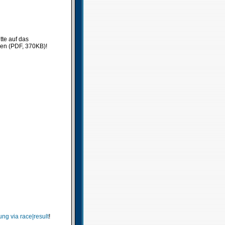
tte auf das
ken (PDF, 370KB)!
ng via race|result
!