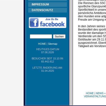
Die Rennen des SSCT s
IMPRESSUM
sportliche Glanzpunk
Sportlichkeit in uns
DATENSCHUTZ
persönliche Ambitione
den Hunden eine artge
Freude am Umgang mi
In den Jahren seines
Bestandteil des spor
wurde der damalige Ha
Verdienste um den SS
Goldlauter am 29.11.
ausgezeichnet. Ebenfa
HOME
|
Sitemap
Tätigkeit als Vorsitz
HEUTIGES DATUM
07.08.2026
BESUCHER SEIT 15.10.99:
65.442.812
LETZTE ÄNDERUNG AM:
01.04.2025
HOME
|
NEWS +
VERANSTALTUN