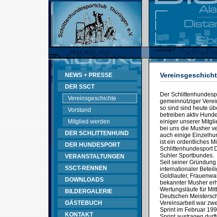
Vereinsgeschich
NEWS + PRESSE
DER SSCT
Der Schlittenhundespo
Vereinsgeschichte
gemeinnütziger Verein
so sind sind heute üb
Vorstand
betreiben aktiv Hunde
Mitglied werden
einiger unserer Mitgl
bei uns die Musher v
DER SCHLITTENHUND
auch einige Einzelhun
ist ein ordentliches 
DER HUNDESPORT
Schlittenhundesport
Suhler Sportbundes.
VERANSTALTUNGEN
Seit seiner Gründung
SSCT-RENNEN
internationaler Betei
Goldlauter, Frauenwal
DOWNLOADS
bekannter Musher erh
Wertungsläufe für Mit
BILDERGALERIE
Deutschen Meistersch
GÄSTEBUCH
Vereinsarbeit war zwe
Sprint im Februar 199
KONTAKT
Sprint austragen durft