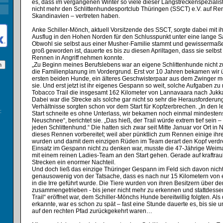
es, dass im vergangenen Winter so viele dieser Langstreckenspezialis
nicht mehr den Schlittenhundesportclub Thüringen (SSCT) e.V. auf Re
Skandinavien – vertreten haben.
Anke Schiller-Mönch, aktuell Vorsitzende des SSCT, sorgte dabei mit 
Ausflug in den Hohen Norden für den Schlusspunkt unter eine lange S
Obwohl sie selbst aus einer Musher-Familie stammt und gewissermaß
groß geworden ist, dauerte es bis zu diesen Apriltagen, dass sie selbst
Rennen in Angriff nehmen konnte.
„Zu Beginn meines Berufslebens war an eigene Schlittenhunde nicht 
die Familienplanung im Vordergrund. Erst vor 10 Jahren bekamen wir
ersten beiden Hunde, ein älteres Geschwisterpaar aus dem Zwinger mei
sie. Und erst jetzt ist ihr eigenes Gespann so weit, solche Aufgaben zu
Tobacco Trail die insgesamt 162 Kilometer von Lannavaara nach Jukka
Dabei war die Strecke als solche gar nicht so sehr die Herausforderung
Verhältnisse sorgten schon vor dem Start für Kopfzerbrechen. „In den 
:
Start schneite es ohne Unterlass, wir bekamen noch einmal mindesten
Neuschnee“, berichtet sie. „Das hieß, der Trail würde extrem tief sein –
jeden Schlittenhund.“ Die hatten sich zwar seit Mitte Januar vor Ort i
dieses Rennen vorbereitet; weil aber pünktlich zum Rennen einige ihr
wurden und damit dem einzigen Rüden im Team derart den Kopf verdr
Einsatz im Gespann nicht zu denken war, musste die 47-Jährige Weim
mit einem reinen Ladies-Team an den Start gehen. Gerade auf kraftra
Strecken ein enormer Nachteil.
Und doch ließ das einzige Thüringer Gespann im Feld sich davon nich
genausowenig von der Tatsache, dass es nach nur 15 Kilometern von 
in die Irre geführt wurde. Die Tiere wurden von ihren Besitzern über de
zusammengetrieben - bis jener nicht mehr zu erkennen und stattdessen
Trail“ eröffnet war, dem Schiller-Mönchs Hunde bereitwillig folgten. Als 
erkannte, war es schon zu spät – fast eine Stunde dauerte es, bis sie
auf den rechten Pfad zurückgekehrt waren…