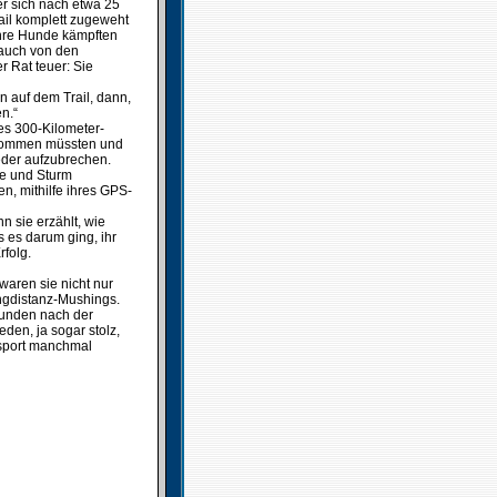
r sich nach etwa 25
ail komplett zugeweht
ihre Hunde kämpften
 auch von den
r Rat teuer: Sie
 auf dem Trail, dann,
n.“
es 300-Kilometer-
nkommen müssten und
eder aufzubrechen.
ee und Sturm
n, mithilfe ihres GPS-
n sie erzählt, wie
 es darum ging, ihr
rfolg.
waren sie nicht nur
ngdistanz-Mushings.
tunden nach der
eden, ja sogar stolz,
esport manchmal