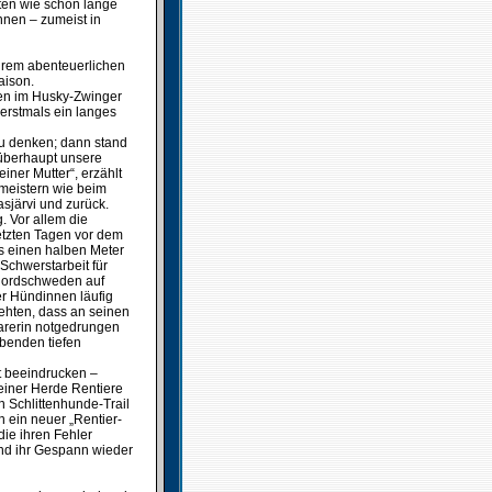
ten wie schon lange
nnen – zumeist in
ihrem abenteuerlichen
aison.
en im Husky-Zwinger
 erstmals ein langes
zu denken; dann stand
 überhaupt unsere
ner Mutter“, erzählt
 meistern wie beim
sjärvi und zurück.
. Vor allem die
letzten Tagen vor dem
s einen halben Meter
 Schwerstarbeit für
n Nordschweden auf
er Hündinnen läufig
ehten, dass an seinen
arerin notgedrungen
ubenden tiefen
t beeindrucken –
einer Herde Rentiere
n Schlittenhunde-Trail
 ein neuer „Rentier-
die ihren Fehler
 und ihr Gespann wieder