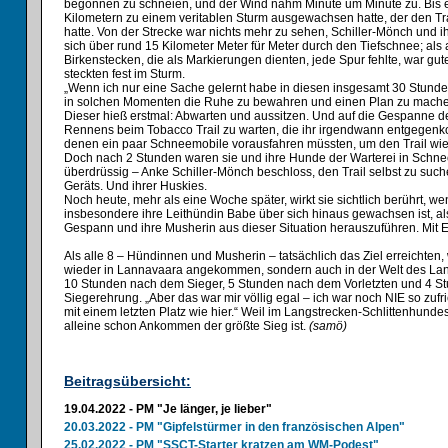
begonnen zu schneien, und der Wind nahm Minute um Minute zu. Bis e
Kilometern zu einem veritablen Sturm ausgewachsen hatte, der den Tr
hatte. Von der Strecke war nichts mehr zu sehen, Schiller-Mönch und 
sich über rund 15 Kilometer Meter für Meter durch den Tiefschnee; als
Birkenstecken, die als Markierungen dienten, jede Spur fehlte, war gute
steckten fest im Sturm.
„Wenn ich nur eine Sache gelernt habe in diesen insgesamt 30 Stunden
in solchen Momenten die Ruhe zu bewahren und einen Plan zu mache
Dieser hieß erstmal: Abwarten und aussitzen. Und auf die Gespanne d
Rennens beim Tobacco Trail zu warten, die ihr irgendwann entgege
denen ein paar Schneemobile vorausfahren müssten, um den Trail wi
Doch nach 2 Stunden waren sie und ihre Hunde der Warterei in Schn
überdrüssig – Anke Schiller-Mönch beschloss, den Trail selbst zu suche
Geräts. Und ihrer Huskies.
Noch heute, mehr als eine Woche später, wirkt sie sichtlich berührt, wen
insbesondere ihre Leithündin Babe über sich hinaus gewachsen ist, als
Gespann und ihre Musherin aus dieser Situation herauszuführen. Mit E
Als alle 8 – Hündinnen und Musherin – tatsächlich das Ziel erreichten, 
wieder in Lannavaara angekommen, sondern auch in der Welt des La
10 Stunden nach dem Sieger, 5 Stunden nach dem Vorletzten und 4 S
Siegerehrung. „Aber das war mir völlig egal – ich war noch NIE so zufri
mit einem letzten Platz wie hier.“ Weil im Langstrecken-Schlittenhund
alleine schon Ankommen der größte Sieg ist.
(samö)
Beitragsübersicht:
19.04.2022 - PM "Je länger, je lieber"
20.03.2022 - PM "Gipfelstürmer in den französischen Alpen"
25.02.2022 - PM "SSCT-Starter kratzen am WM-Podest"