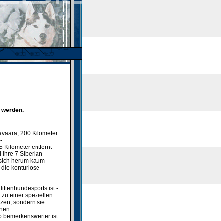
t werden.
vaara, 200 Kilometer
-
 Kilometer entfernt
 ihre 7 Siberian-
 sich herum kaum
die konturlose
littenhundesports ist -
zu einer speziellen
tzen, sondern sie
nen.
o bemerkenswerter ist