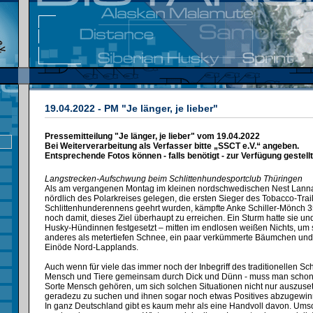
19.04.2022 - PM "Je länger, je lieber"
Pressemitteilung "Je länger, je lieber" vom 19.04.2022
Bei Weiterverarbeitung als Verfasser bitte „SSCT e.V.“ angeben.
Entsprechende Fotos können - falls benötigt - zur Verfügung gestell
Langstrecken-Aufschwung beim Schlittenhundesportclub Thüringen
Als am vergangenen Montag im kleinen nordschwedischen Nest Lanna
nördlich des Polarkreises gelegen, die ersten Sieger des Tobacco-Trail
Schlittenhunderennens geehrt wurden, kämpfte Anke Schiller-Mönch 35
noch damit, dieses Ziel überhaupt zu erreichen. Ein Sturm hatte sie und
Husky-Hündinnen festgesetzt – mitten im endlosen weißen Nichts, um
anderes als metertiefen Schnee, ein paar verkümmerte Bäumchen und 
Einöde Nord-Lapplands.
Auch wenn für viele das immer noch der Inbegriff des traditionellen Sch
Mensch und Tiere gemeinsam durch Dick und Dünn - muss man schon 
Sorte Mensch gehören, um sich solchen Situationen nicht nur auszuse
geradezu zu suchen und ihnen sogar noch etwas Positives abzugewin
In ganz Deutschland gibt es kaum mehr als eine Handvoll davon. Ums