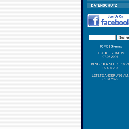
DATENSCHUTZ
HOME
|
Sitemap
HEUTIGES DATUM
07.08.2026
BESUCHER SEIT 15.10.99
65.460.263
LETZTE ÄNDERUNG AM:
01.04.2025