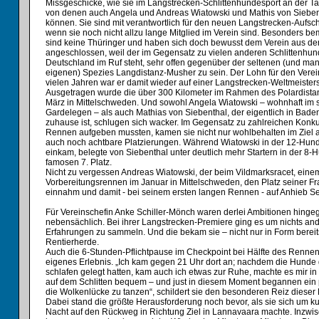
Missgeschicke, wie sie im Langstrecken-Schlittenhundesport an der 
von denen auch Angela und Andreas Wiatowski und Mathis von Siebent
können. Sie sind mit verantwortlich für den neuen Langstrecken-Auf
wenn sie noch nicht allzu lange Mitglied im Verein sind. Besonders bem
sind keine Thüringer und haben sich doch bewusst dem Verein aus de
angeschlossen, weil der im Gegensatz zu vielen anderen Schlittenhun
Deutschland im Ruf steht, sehr offen gegenüber der seltenen (und m
eigenen) Spezies Langdistanz-Musher zu sein. Der Lohn für den Verein
vielen Jahren war er damit wieder auf einer Langstrecken-Weltmeistersc
Ausgetragen wurde die über 300 Kilometer im Rahmen des Polardist
März in Mittelschweden. Und sowohl Angela Wiatowski – wohnhaft im 
Gardelegen – als auch Mathias von Siebenthal, der eigentlich in Bad
zuhause ist, schlugen sich wacker. Im Gegensatz zu zahlreichen Konku
Rennen aufgeben mussten, kamen sie nicht nur wohlbehalten im Ziel 
auch noch achtbare Platzierungen. Während Wiatowski in der 12-Hun
einkam, belegte von Siebenthal unter deutlich mehr Startern in der 8
famosen 7. Platz.
Nicht zu vergessen Andreas Wiatowski, der beim Vildmarksracet, eine
Vorbereitungsrennen im Januar in Mittelschweden, den Platz seiner Fr
einnahm und damit - bei seinem ersten langen Rennen - auf Anhieb S
Für Vereinschefin Anke Schiller-Mönch waren derlei Ambitionen hingeg
nebensächlich. Bei ihrer Langstrecken-Premiere ging es um nichts an
Erfahrungen zu sammeln. Und die bekam sie – nicht nur in Form berei
Rentierherde.
Auch die 6-Stunden-Pflichtpause im Checkpoint bei Hälfte des Rennen
eigenes Erlebnis. „Ich kam gegen 21 Uhr dort an; nachdem die Hunde 
schlafen gelegt hatten, kam auch ich etwas zur Ruhe, machte es mir i
auf dem Schlitten bequem – und just in diesem Moment begannen ein 
die Wolkenlücke zu tanzen“, schildert sie den besonderen Reiz dieser 
Dabei stand die größte Herausforderung noch bevor, als sie sich um ku
Nacht auf den Rückweg in Richtung Ziel in Lannavaara machte. Inzwis