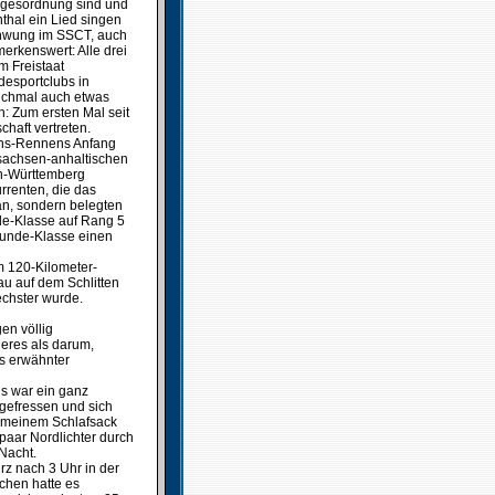
Tagesordnung sind und
hal ein Lied singen
schwung im SSCT, auch
erkenswert: Alle drei
m Freistaat
desportclubs in
anchmal auch etwas
: Zum ersten Mal seit
haft vertreten.
ans-Rennens Anfang
sachsen-anhaltischen
en-Württemberg
rrenten, die das
an, sondern belegten
de-Klasse auf Rang 5
-Hunde-Klasse einen
m 120-Kilometer-
au auf dem Schlitten
echster wurde.
en völlig
deres als darum,
ts erwähnter
s war ein ganz
gefressen und sich
n meinem Schlafsack
paar Nordlichter durch
Nacht.
rz nach 3 Uhr in der
chen hatte es