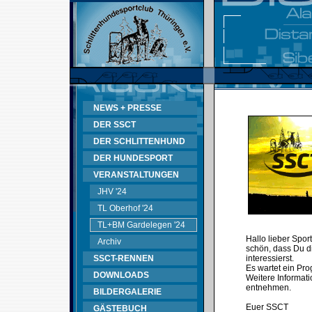
NEWS + PRESSE
DER SSCT
DER SCHLITTENHUND
DER HUNDESPORT
VERANSTALTUNGEN
JHV '24
TL Oberhof '24
TL+BM Gardelegen '24
Hallo lieber Spor
Archiv
schön, dass Du d
SSCT-RENNEN
interessierst.
Es wartet ein Pr
DOWNLOADS
Weitere Informati
entnehmen.
BILDERGALERIE
Euer SSCT
GÄSTEBUCH