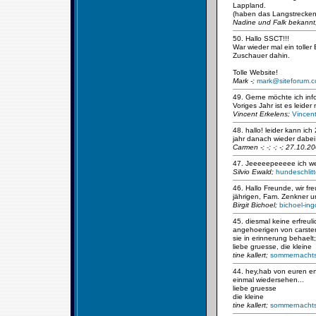
Lappland.
(haben das Langstrecken 
Nadine und Falk bekannt
50. Hallo SSCT!!!
War wieder mal ein tolle
Zuschauer dahin.
Tolle Website!
Mark -;
mark@siteforum.
49. Gerne möchte ich inf
Voriges Jahr ist es leide
Vincent Erkelens;
Vincent
48. hallo! leider kann ic
jahr danach wieder dabei
Carmen -;
-
;
-
; -; 27.10.2
47. Jeeeeepeeeee ich w
Silvio Ewald;
hundeschli
46. Hallo Freunde, wir f
jährigen, Fam. Zenkner u
Birgit Bichoel;
bichoel-in
45. diesmal keine erfreul
angehoerigen von carsten
sie in erinnerung behaelt;
liebe gruesse, die kleine
tine kallert;
sommernacht
44. hey,hab von euren er
einmal wiedersehen...
liebe gruesse
die kleine
tine kallert;
sommernacht