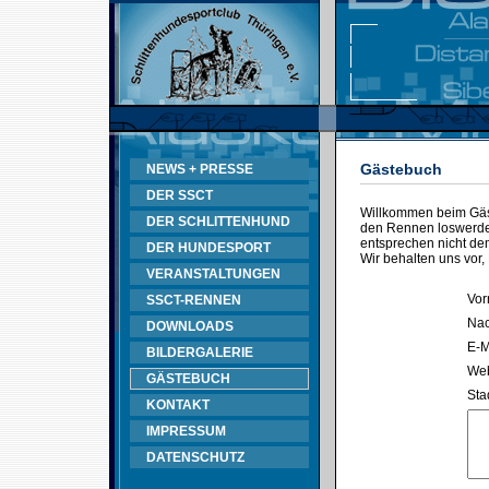
Gästebuch
NEWS + PRESSE
DER SSCT
Willkommen beim Gäst
DER SCHLITTENHUND
den Rennen loswerden
entsprechen nicht d
DER HUNDESPORT
Wir behalten uns vor,
VERANSTALTUNGEN
Vor
SSCT-RENNEN
Na
DOWNLOADS
E-M
BILDERGALERIE
Web
GÄSTEBUCH
Sta
KONTAKT
IMPRESSUM
DATENSCHUTZ