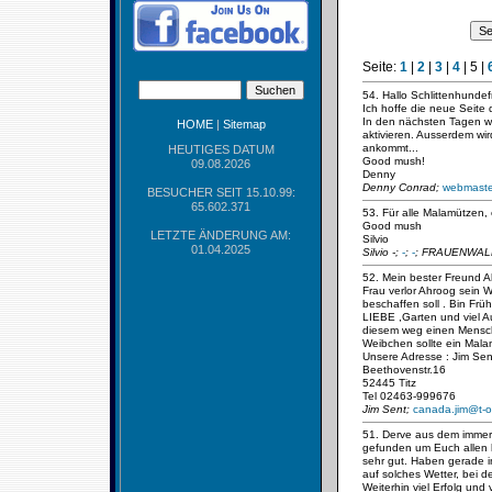
Seite:
1
|
2
|
3
|
4
|
5
|
54. Hallo Schlittenhunde
Ich hoffe die neue Seite
In den nächsten Tagen w
HOME
|
Sitemap
aktivieren. Ausserdem wi
ankommt...
HEUTIGES DATUM
Good mush!
09.08.2026
Denny
Denny Conrad;
webmaste
BESUCHER SEIT 15.10.99:
65.602.371
53. Für alle Malamützen
Good mush
LETZTE ÄNDERUNG AM:
Silvio
01.04.2025
Silvio -;
-
;
-
; FRAUENWALD
52. Mein bester Freund 
Frau verlor Ahroog sein W
beschaffen soll . Bin Frü
LIEBE ,Garten und viel Au
diesem weg einen Mensch
Weibchen sollte ein Mala
Unsere Adresse : Jim Sen
Beethovenstr.16
52445 Titz
Tel 02463-999676
Jim Sent;
canada.jim@t-o
51. Derve aus dem immer 
gefunden um Euch allen 
sehr gut. Haben gerade i
auf solches Wetter, bei 
Weiterhin viel Erfolg un