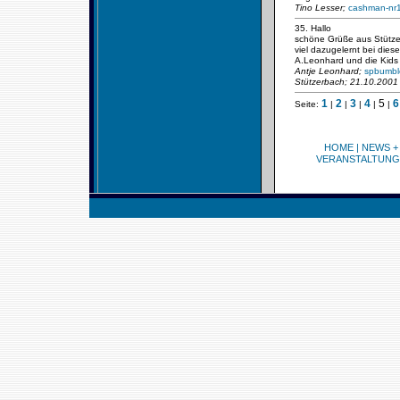
Tino Lesser;
cashman-nr
35. Hallo
schöne Grüße aus Stützer
viel dazugelernt bei die
A.Leonhard und die Kids
Antje Leonhard;
spbumb
Stützerbach; 21.10.2001
1
2
3
4
5
6
Seite:
|
|
|
|
|
HOME
|
NEWS +
VERANSTALTUNG