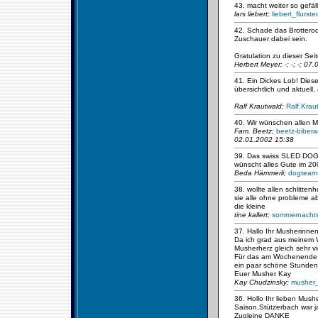
43. macht weiter so gefäll
lars liebert;
liebert_flurst
42. Schade das Brotterod
Zuschauer dabei sein.
Gratulation zu dieser Seit
Herbert Meyer;
-
;
-
; -; 07
41. Ein Dickes Lob! Diese
übersichtlich und aktuell
Ralf Krautwald;
Ralf.Krau
40. Wir wünschen allen M
Fam. Beetz;
beetz-biber
02.01.2002 15:38
39. Das swiss SLED DO
wünscht alles Gute im 2
Beda Hämmerli;
dogteam
38. wollte allen schlitt
sie alle ohne probleme a
die kleine
tine kallert;
sommernacht
37. Hallo Ihr Musherinne
Da ich grad aus meinem 
Musherherz gleich sehr vi
Für das am Wochenende s
ein paar schöne Stunden.
Euer Musher Kay
Kay Chudzinsky;
musher
36. Hollo Ihr lieben Mus
Saison,Stützerbach war j
Zugleine DANKE