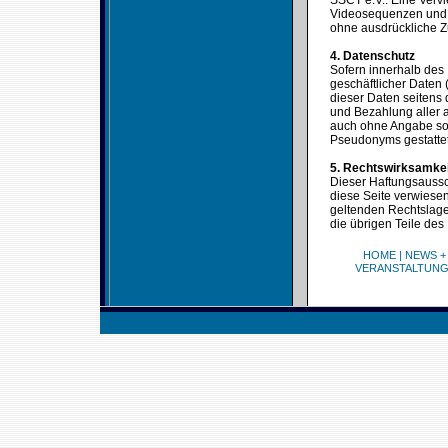
SSCT e.V.. Eine Verv
Videosequenzen und T
ohne ausdrückliche Z
4. Datenschutz
Sofern innerhalb des 
geschäftlicher Daten 
dieser Daten seitens 
und Bezahlung aller a
auch ohne Angabe sol
Pseudonyms gestattet
5. Rechtswirksamke
Dieser Haftungsaussch
diese Seite verwiesen
geltenden Rechtslage 
die übrigen Teile des
HOME
|
NEWS +
VERANSTALTUN