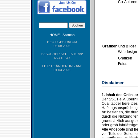
Co-Autoren
HOME
|
Sitemap
HEUTIGES DATUM
06.08.2026
Grafiken und Bilder
Webdesign
BESUCHER SEIT 15.10.99:
65.411.647
Grafiken
Fotos
LETZTE ÄNDERUNG AM:
01.04.2025
Disclaimer
1. Inhalt des Online
Der SSCT e.V. übernimm
Qualität der bereitges
Haftungsansprüche ge
Art beziehen, die du
durch die Nutzung feh
grundsätzlich ausgesc
oder grob fahrlässige
Alle Angebote sind fr
vor, Teile der Seite