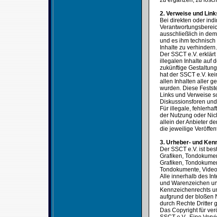
zu ergänzen, zu lösch
2. Verweise und Link
Bei direkten oder ind
Verantwortungsbereic
ausschließlich in dem 
und es ihm technisch
Inhalte zu verhindern.
Der SSCT e.V. erklärt
illegalen Inhalte auf
zukünftige Gestaltung
hat der SSCT e.V. kein
allen Inhalten aller g
wurden. Diese Festste
Links und Verweise s
Diskussionsforen und 
Für illegale, fehlerh
der Nutzung oder Nich
allein der Anbieter de
die jeweilige Veröffen
3. Urheber- und Ken
Der SSCT e.V. ist bes
Grafiken, Tondokumen
Grafiken, Tondokumen
Tondokumente, Video
Alle innerhalb des In
und Warenzeichen unt
Kennzeichenrechts un
aufgrund der bloßen 
durch Rechte Dritter g
Das Copyright für verö