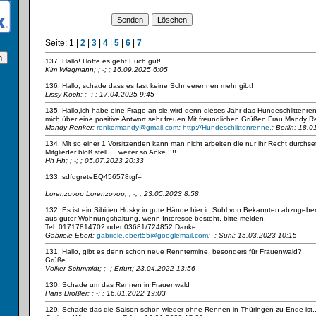
Seite:
1
|
2
|
3
|
4
|
5
|
6
|
7
137. Hallo! Hoffe es geht Euch gut!
Kim Wiegmann;
;
-
; ; 16.09.2025 6:05
136. Hallo, schade dass es fast keine Schneerennen mehr gibt!
Lissy Koch;
;
-
; ; 17.04.2025 9:45
135. Hallo,ich habe eine Frage an sie,wird denn dieses Jahr das Hundeschlittenre
mich über eine positive Antwort sehr freuen.Mit freundlichen Grüßen Frau Mandy R
:
Mandy Renker;
renkermandy@gmail.com
;
http://Hundeschlittenrenne,
; Berlin; 18.
134. Mit so einer 1 Vorsitzenden kann man nicht arbeiten die nur ihr Recht durchset
Mitglieder bloß stell … weiter so Anke !!!!
Hh Hh;
;
-
; ; 05.07.2023 20:33
133. sdfdgreteEQ456578tgf=
Lorenzovop Lorenzovop;
;
-
; ; 23.05.2023 8:58
132. Es ist ein Sibirien Husky in gute Hände hier in Suhl von Bekannten abzugeb
aus guter Wohnungshaltung, wenn Interesse besteht, bitte melden.
Tel. 01717814702 oder 03681/724852 Danke
Gabriele Ebert;
gabriele.ebert55@googlemail.com
;
-
; Suhl; 15.03.2023 10:15
131. Hallo, gibt es denn schon neue Renntermine, besonders für Frauenwald?
Grüße
Volker Schmmidt;
;
-
; Erfurt; 23.04.2022 13:56
130. Schade um das Rennen in Frauenwald
Hans Drößler;
;
-
; ; 16.01.2022 19:03
129. Schade das die Saison schon wieder ohne Rennen in Thüringen zu Ende ist..