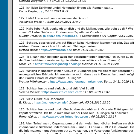
Corinna Wiegmann;
;
-
; Erfurt; 16.01.2022 15:20
128. Ich liebe Schlittenhunde! Hoffentlich finden alle Rennen statt...
Diana Engler;
;
-
; ; 24.07.2021 8:49
127. Hallo! Freue mich auf die kommende Saison!
Alexandra Weiß;
;
-
; Suhl; 22.07.2021 17:40
126. Hallo lieber Rolf, denke oft an dich und die Mallamuden. Wie geht es dir? W
zurecht? Liebe Grüße von Gudrun aus Caputh bei Potsdam
Gudrun Homuth;
gudrun.homuth@gmx.de
;
-
; Schwielowsee OT Caputh; 23.12.201
125. Schade, dass es bei uns auf Rügen keine Hundeschlittenrennen gibt. Das wür
erleben! Dann muss ich wohl mal nach Thüringen reisen!!
Bettina Bach;
;
https://www.rujana.de/
; Binz; 26.11.2019 9:07
124. Toll, kann man bei euch auch Hundeschlittentouren buchen? Ich würde auch
darüber berichten, um ein wenig die Werbetrommel für euch zu rühren! :-)
Mario Vo;
;
https://www.beingboring.de/blog/
; Minden; 24.11.2019 19:20
123. Wir sind in unserem letzten Urlaub in Südnorwegen mit einem Hundeschlitten 
unvergessliches Erlebnis. Ich wusste gar nicht, dass das in Deutschland auch möglic
dafür auch einmal im Winter nach Thüringen!
Werner Mönkemeier;
;
https://www.suednorwegen-reisen.de/
; Bonn; 24.11.2019 18
122. Schlittenhunde sind einfach total süß. Viel Spaß!
Verena Walter;
;
https://www.2te-chance.com
; ; 17.09.2019 17:37
121. Viele Grüße aus Dänemark
E. Kjaer;
;
https://moneezy.com/de/
; Dänemark; 05.08.2019 12:20
120. Schlittenhunde sind total hübsch, aber sie gehören in Orte wie Thüringen nich
kaputt schwitzen. Ich freue mich bald wieder Csilla aus Thüriingen zu besuchen.
Rene Walter;
;
http://www.zypern-limited-tipps.com
; ; 06.02.2019 12:17
119. Allen Teilnehmern, Organisatoren und den vielen freundlichen Helfern ein dick
internationale Schlittenhunderennen am 2. und 3. Februar 2019 in Frauenwald. Di
die Informationen und Ansagen gut zu verstehen, die Versorgung funktionierte gut