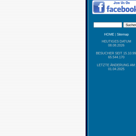
HOME
|
Sitemap
HEUTIGES DATUM
08.08.2026
BESUCHER SEIT 15.10.99
65.544.170
LETZTE ÄNDERUNG AM:
01.04.2025