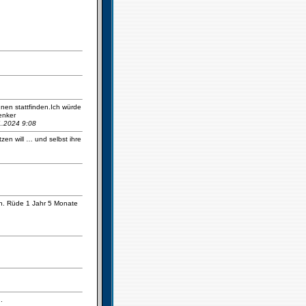
nnen stattfinden.Ich würde
enker
01.2024 9:08
zen will … und selbst ihre
en. Rüde 1 Jahr 5 Monate
.