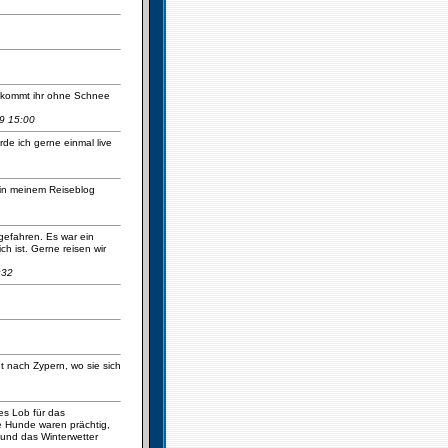
ie kommt ihr ohne Schnee
9 15:00
de ich gerne einmal live
 in meinem Reiseblog
gefahren. Es war ein
h ist. Gerne reisen wir
:32
t nach Zypern, wo sie sich
es Lob für das
e Hunde waren prächtig,
 und das Winterwetter