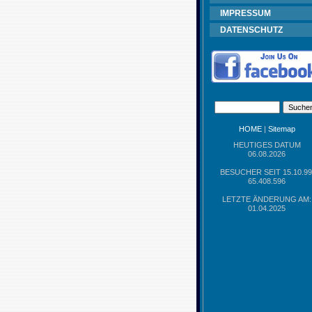
IMPRESSUM
DATENSCHUTZ
HOME
|
Sitemap
HEUTIGES DATUM
06.08.2026
BESUCHER SEIT 15.10.99
65.408.596
LETZTE ÄNDERUNG AM:
01.04.2025