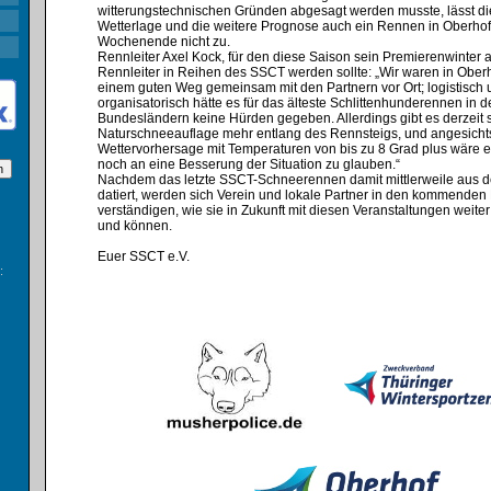
witterungstechnischen Gründen abgesagt werden musste, lässt die
Wetterlage und die weitere Prognose auch ein Rennen in Oberhof
Wochenende nicht zu.⁣
Rennleiter Axel Kock, für den diese Saison sein Premierenwinter 
Rennleiter in Reihen des SSCT werden sollte: „Wir waren in Oberh
einem guten Weg gemeinsam mit den Partnern vor Ort; logistisch
organisatorisch hätte es für das älteste Schlittenhunderennen in 
Bundesländern keine Hürden gegeben. Allerdings gibt es derzeit 
Naturschneeauflage mehr entlang des Rennsteigs, und angesicht
Wettervorhersage mit Temperaturen von bis zu 8 Grad plus wäre es
noch an eine Besserung der Situation zu glauben.“⁣
Nachdem das letzte SSCT-Schneerennen damit mittlerweile aus 
datiert, werden sich Verein und lokale Partner in den kommende
verständigen, wie sie in Zukunft mit diesen Veranstaltungen weite
und können.
Euer SSCT e.V.
: