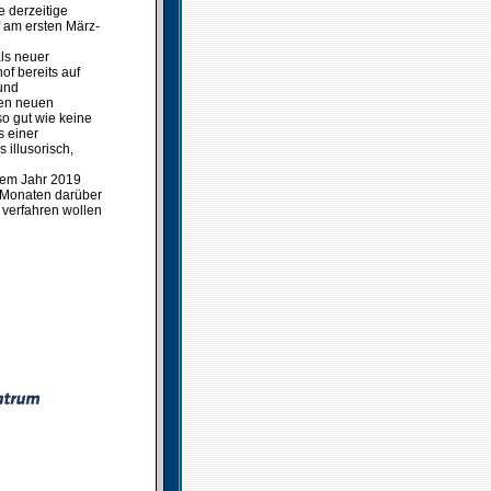
 derzeitige
 am ersten März-
als neuer
of bereits auf
 und
den neuen
so gut wie keine
s einer
 illusorisch,
dem Jahr 2019
n Monaten darüber
r verfahren wollen