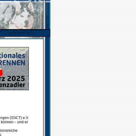
ringen (SSCT) e.V.
 können – und er
ionsreiche
s