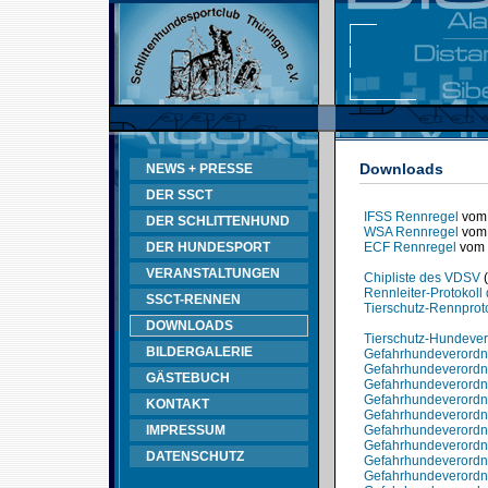
Downloads
NEWS + PRESSE
DER SSCT
IFSS Rennregel
vom 
DER SCHLITTENHUND
WSA Rennregel
vom 
DER HUNDESPORT
ECF Rennregel
vom 
VERANSTALTUNGEN
Chipliste des VDSV
(
Rennleiter-Protokol
SSCT-RENNEN
Tierschutz-Rennprot
DOWNLOADS
Tierschutz-Hundeve
BILDERGALERIE
Gefahrhundeverord
Gefahrhundeverordnu
GÄSTEBUCH
Gefahrhundeverordnu
Gefahrhundeverord
KONTAKT
Gefahrhundeverordn
IMPRESSUM
Gefahrhundeverord
Gefahrhundeverord
DATENSCHUTZ
Gefahrhundeverord
Gefahrhundeverordn