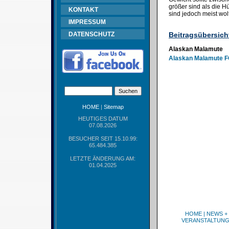
größer sind als die 
KONTAKT
sind jedoch meist wol
IMPRESSUM
DATENSCHUTZ
Beitragsübersich
Alaskan Malamute
Alaskan Malamute F
HOME
|
Sitemap
HEUTIGES DATUM
07.08.2026
BESUCHER SEIT 15.10.99:
65.484.385
LETZTE ÄNDERUNG AM:
01.04.2025
HOME
|
NEWS +
VERANSTALTUN