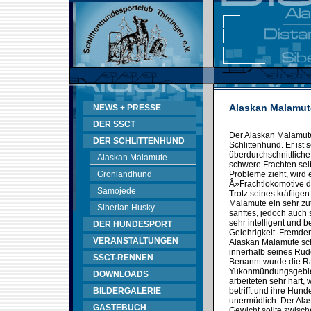
Alaskan Malamut
NEWS + PRESSE
DER SSCT
Der Alaskan Malamute
DER SCHLITTENHUND
Schlittenhund. Er ist s
überdurchschnittliche
Alaskan Malamute
schwere Frachten sel
Grönlandhund
Probleme zieht, wird 
Â»Frachtlokomotive 
Samojede
Trotz seines kräftige
Malamute ein sehr zut
Siberian Husky
sanftes, jedoch auch 
sehr intelligent und b
DER HUNDESPORT
Gelehrigkeit. Fremd
VERANSTALTUNGEN
Alaskan Malamute sch
innerhalb seines Rud
SSCT-RENNEN
Benannt wurde die R
Yukonmündungsgebiet
DOWNLOADS
arbeiteten sehr hart,
BILDERGALERIE
betrifft und ihre Hun
unermüdlich. Der Ala
GÄSTEBUCH
Gewicht sollte zwisc