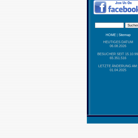
HOME
|
Sitemap
HEUTIGES DATUM
06.08.2026
BESUCHER SEIT 15.10.99
65.351.516
LETZTE ÄNDERUNG AM:
01.04.2025