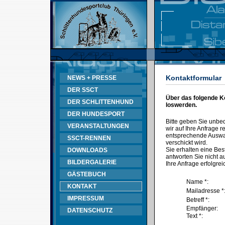
Kontaktformular
NEWS + PRESSE
DER SSCT
Über das folgende K
DER SCHLITTENHUND
loswerden.
DER HUNDESPORT
Bitte geben Sie unbe
VERANSTALTUNGEN
wir auf Ihre Anfrage
entsprechende Auswahl
SSCT-RENNEN
verschickt wird.
Sie erhalten eine Bes
DOWNLOADS
antworten Sie nicht au
BILDERGALERIE
Ihre Anfrage erfolgrei
GÄSTEBUCH
Name *:
KONTAKT
Mailadresse *
IMPRESSUM
Betreff *:
Empfänger:
DATENSCHUTZ
Text *: