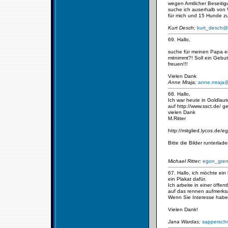
wegen Amtlicher Beseiti
suche ich auserhalb von
für mich und 15 Hunde zu
Kurt Desch;
kurt_desch@t
69. Hallo,
suche für meinen Papa ei
mitnimmt?! Soll ein Gebu
freuen!!!
Vielen Dank
Anne Mraja;
anne.mraja@
68. Hallo,
Ich war heute in Goldlau
auf http://www.ssct.de/ 
vielen Dank
M.Ritter
http://mitglied.lycos.de/
Bitte die Bilder runterlade
Michael Ritter;
egon_gre
67. Hallo, ich möchte ei
ein Plakat dafür.
Ich arbeite in einer öff
auf das rennen aufmerk
Wenn Sie Interesse haben
Vielen Dank!
Jana Wardas;
sappersch