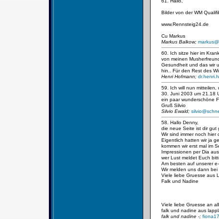
61. Hallo,
Bilder von der WM Qualifi
www.Rennsteig24.de
Cu Markus
Markus Balkow;
markus@n
60. Ich sitze hier im Kra
von meinen Musherfreund
Gesundheit und das wir 
hin.. Für den Rest des W
Henri Hofmann;
dr.henri
59. Ich will nun mitteile
30. Juni 2003 um 21.18 Uh
ein paar wunderschöne F
Gruß Silvio
Silvio Ewald;
silvio@sch
58. Hallo Denny,
die neue Seite ist dir gu
Wir sind immer noch hie
Eigentlich hatten wir ja 
kommen wir erst mal im S
Impressionen per Dia au
wer Lust meldet Euch bit
Am besten auf unserer e
Wir melden uns dann bei
Viele liebe Gruesse aus 
Falk und Nadine
Viele liebe Gruesse an a
falk und nadine aus lapp
falk und nadine -;
fiona1