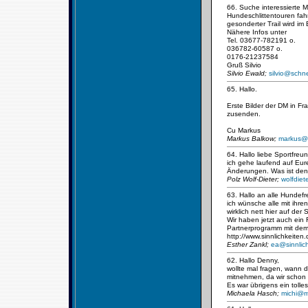
66. Suche interessierte 
Hundeschlittentouren fah
gesonderter Trail wird im 
Nähere Infos unter
Tel. 03677-782191 o.
036782-60587 o.
0176-21237584
Gruß Silvio
Silvio Ewald;
silvio@sch
65. Hallo.
Erste Bilder der DM in F
zusenden.
Cu Markus
Markus Balkow;
markus@n
64. Hallo liebe Sportfreu
ich gehe laufend auf Eure
Änderungen. Was ist den
Polz Wolf-Dieter;
wolfdie
63. Hallo an alle Hundef
ich wünsche alle mit ihr
wirklich nett hier auf d
Wir haben jetzt auch ein
Partnerprogramm mit dem 
http://www.sinnlichkeiten.
Esther Zankl;
ea@sinnlic
62. Hallo Denny,
wollte mal fragen, wann d
mitnehmen, da wir schon 
Es war übrigens ein tolle
Michaela Hasch;
michi@m