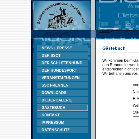
Gästebuch
NEWS + PRESSE
DER SSCT
Willkommen beim Gäst
DER SCHLITTENHUND
den Rennen loswerden
entsprechen nicht d
DER HUNDESPORT
Wir behalten uns vor,
VERANSTALTUNGEN
Vor
SSCT-RENNEN
Na
DOWNLOADS
E-M
BILDERGALERIE
Web
GÄSTEBUCH
Sta
KONTAKT
IMPRESSUM
DATENSCHUTZ