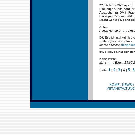
57. Hallo Ihr Thüringer!
Eine super Seite habt Ih
Abstecher zur DM in Frau
Ein super Rennen habt Ihr
Macht weiter so, ganz sic
Achim
Achim Rohland;
-
;
-
; Lind
56. Endlich mal kein leere
... denny, dir wünsche ic
Mathias Möller;
design@a
55. eieiei, da hat sich d
Kompliment!
Mark -;
-
;
-
; Erfurt; 13.05
1
2
3
4
5
6
Seite:
|
|
|
|
|
HOME
|
NEWS +
VERANSTALTUNG