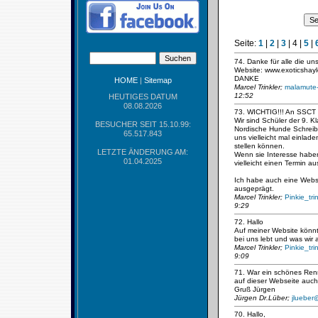
Seite:
1
|
2
|
3
|
4
|
5
|
74. Danke für alle die un
Website: www.exoticshayl
DANKE
HOME
|
Sitemap
Marcel Trinkler;
malamute
12:52
HEUTIGES DATUM
08.08.2026
73. WICHTIG!!! An SSCT
Wir sind Schüler der 9. 
BESUCHER SEIT 15.10.99:
Nordische Hunde Schreibe
65.517.843
uns vielleicht mal einla
stellen können.
LETZTE ÄNDERUNG AM:
Wenn sie Interesse haben
01.04.2025
vielleicht einen Termin a
Ich habe auch eine Websi
ausgeprägt.
Marcel Trinkler;
Pinkie_tr
9:29
72. Hallo
Auf meiner Website könnt
bei uns lebt und was wir 
Marcel Trinkler;
Pinkie_tr
9:09
71. War ein schönes Renn
auf dieser Webseite auch 
Gruß Jürgen
Jürgen Dr.Lüber;
jlueber
70. Hallo,