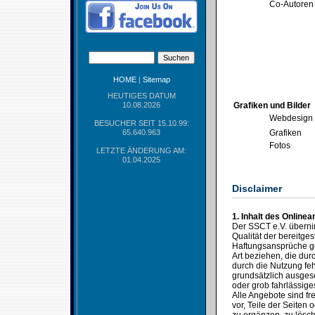
Co-Autoren
HOME
|
Sitemap
HEUTIGES DATUM
10.08.2026
Grafiken und Bilder
Webdesign
BESUCHER SEIT 15.10.99:
65.640.963
Grafiken
Fotos
LETZTE ÄNDERUNG AM:
01.04.2025
Disclaimer
1. Inhalt des Online
Der SSCT e.V. übernimm
Qualität der bereitges
Haftungsansprüche ge
Art beziehen, die du
durch die Nutzung feh
grundsätzlich ausgesc
oder grob fahrlässige
Alle Angebote sind fr
vor, Teile der Seite