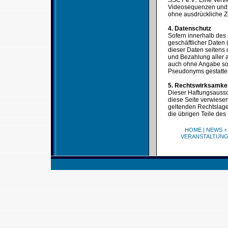
SSCT e.V.. Eine Verv
Videosequenzen und T
ohne ausdrückliche Z
4. Datenschutz
Sofern innerhalb des 
geschäftlicher Daten 
dieser Daten seitens 
und Bezahlung aller a
auch ohne Angabe sol
Pseudonyms gestattet
5. Rechtswirksamke
Dieser Haftungsaussch
diese Seite verwiesen
geltenden Rechtslage 
die übrigen Teile des
HOME
|
NEWS +
VERANSTALTUN