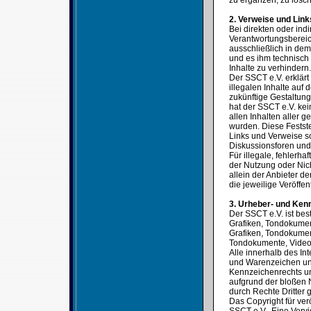
zu ergänzen, zu lösch
2. Verweise und Link
Bei direkten oder ind
Verantwortungsbereic
ausschließlich in dem 
und es ihm technisch
Inhalte zu verhindern.
Der SSCT e.V. erklärt
illegalen Inhalte auf
zukünftige Gestaltung
hat der SSCT e.V. kein
allen Inhalten aller g
wurden. Diese Festste
Links und Verweise s
Diskussionsforen und 
Für illegale, fehlerh
der Nutzung oder Nich
allein der Anbieter de
die jeweilige Veröffen
3. Urheber- und Ken
Der SSCT e.V. ist bes
Grafiken, Tondokumen
Grafiken, Tondokumen
Tondokumente, Video
Alle innerhalb des In
und Warenzeichen unt
Kennzeichenrechts un
aufgrund der bloßen 
durch Rechte Dritter g
Das Copyright für verö