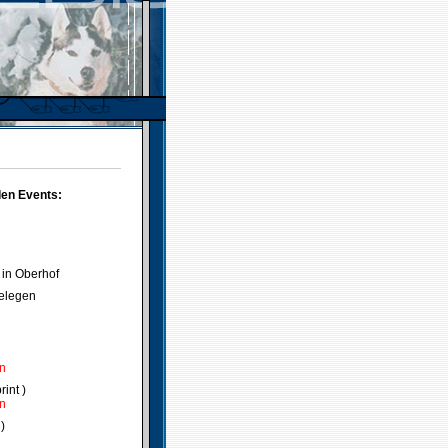
den Events:
 in Oberhof
delegen
en
int )
en
)