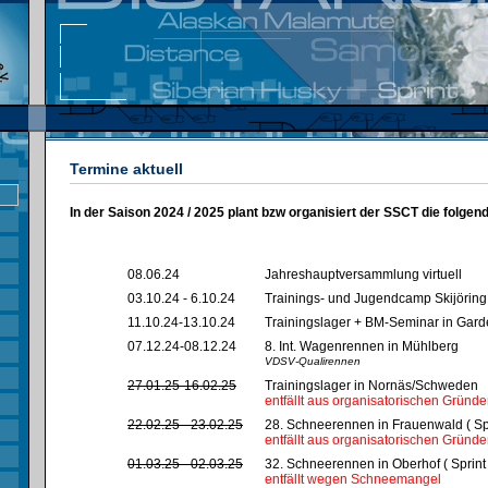
Termine aktuell
In der Saison 2024 / 2025 plant bzw organisiert der SSCT die folgen
08.06.24
Jahreshauptversammlung virtuell
03.10.24 - 6.10.24
Trainings- und Jugendcamp Skijöring
11.10.24-13.10.24
Trainingslager + BM-Seminar in Gar
07.12.24-08.12.24
8. Int. Wagenrennen in Mühlberg
VDSV-Qualirennen
27.01.25-16.02.25
Trainingslager in Nornäs/Schweden
entfällt aus organisatorischen Gründ
22.02.25 - 23.02.25
28. Schneerennen in Frauenwald ( Spr
entfällt aus organisatorischen Gründ
01.03.25 - 02.03.25
32. Schneerennen in Oberhof ( Sprint 
entfällt wegen Schneemangel