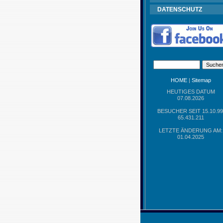
DATENSCHUTZ
HOME
|
Sitemap
HEUTIGES DATUM
07.08.2026
BESUCHER SEIT 15.10.99
65.431.211
LETZTE ÄNDERUNG AM:
01.04.2025