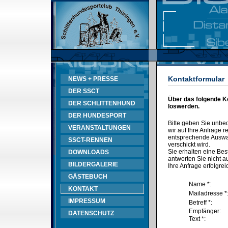
Kontaktformular
NEWS + PRESSE
DER SSCT
Über das folgende K
DER SCHLITTENHUND
loswerden.
DER HUNDESPORT
Bitte geben Sie unbe
VERANSTALTUNGEN
wir auf Ihre Anfrage
entsprechende Auswahl
SSCT-RENNEN
verschickt wird.
Sie erhalten eine Bes
DOWNLOADS
antworten Sie nicht au
BILDERGALERIE
Ihre Anfrage erfolgrei
GÄSTEBUCH
Name *:
KONTAKT
Mailadresse *
IMPRESSUM
Betreff *:
Empfänger:
DATENSCHUTZ
Text *: