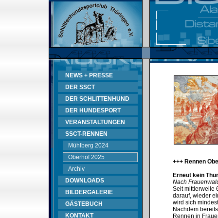
NEWS + PRESSE
DER SSCT
DER SCHLITTENHUND
DER HUNDESPORT
VERANSTALTUNGEN
SSCT-RENNEN
Mühlberg 2024
Oberhof 2025
+++ Rennen Obe
Archiv
Erneut kein Thü
DOWNLOADS
Nach Frauenwald
Seit mittlerweil
BILDERGALERIE
darauf, wieder e
wird sich mindes
GÄSTEBUCH
Nachdem bereits
KONTAKT
Rennen in Fraue