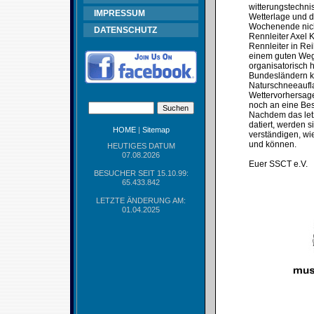
witterungstechni
IMPRESSUM
Wetterlage und d
Wochenende nicht
DATENSCHUTZ
Rennleiter Axel 
Rennleiter in Re
einem guten Weg 
organisatorisch 
Bundesländern ke
Naturschneeaufla
Wettervorhersage
noch an eine Bes
Nachdem das let
datiert, werden 
HOME
|
Sitemap
verständigen, wie
und können.
HEUTIGES DATUM
07.08.2026
Euer SSCT e.V.
BESUCHER SEIT 15.10.99:
65.433.842
LETZTE ÄNDERUNG AM:
01.04.2025