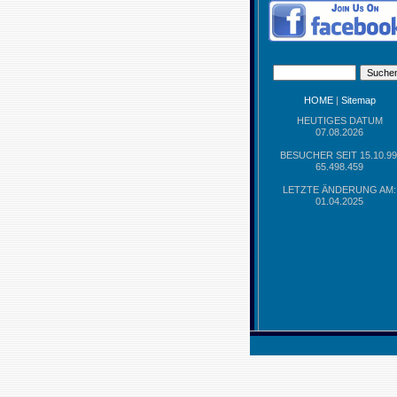
HOME
|
Sitemap
HEUTIGES DATUM
07.08.2026
BESUCHER SEIT 15.10.99
65.498.459
LETZTE ÄNDERUNG AM:
01.04.2025