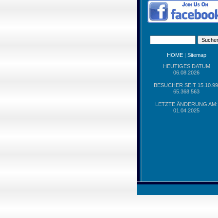
HOME
|
Sitemap
HEUTIGES DATUM
06.08.2026
BESUCHER SEIT 15.10.99
65.368.563
LETZTE ÄNDERUNG AM:
01.04.2025