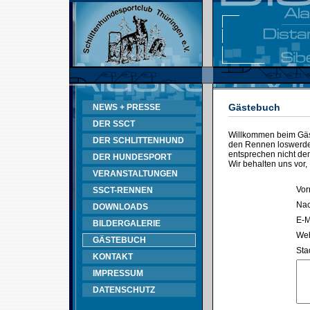
Gästebuch
NEWS + PRESSE
DER SSCT
Willkommen beim Gäst
DER SCHLITTENHUND
den Rennen loswerden
entsprechen nicht d
DER HUNDESPORT
Wir behalten uns vor,
VERANSTALTUNGEN
Vor
SSCT-RENNEN
Na
DOWNLOADS
E-M
BILDERGALERIE
Web
GÄSTEBUCH
Sta
KONTAKT
IMPRESSUM
DATENSCHUTZ