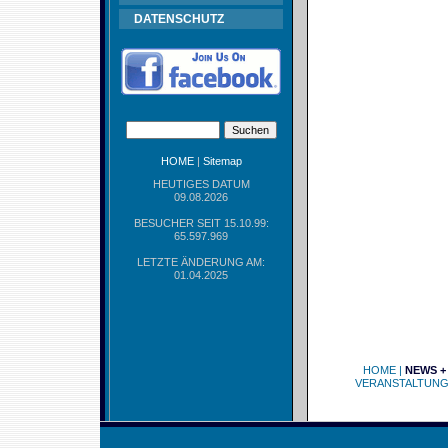
DATENSCHUTZ
HOME
|
Sitemap
HEUTIGES DATUM
09.08.2026
BESUCHER SEIT 15.10.99:
65.597.969
LETZTE ÄNDERUNG AM:
01.04.2025
HOME
|
NEWS +
VERANSTALTUN