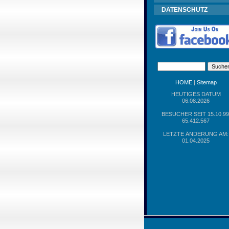
DATENSCHUTZ
HOME
|
Sitemap
HEUTIGES DATUM
06.08.2026
BESUCHER SEIT 15.10.99
65.412.567
LETZTE ÄNDERUNG AM:
01.04.2025