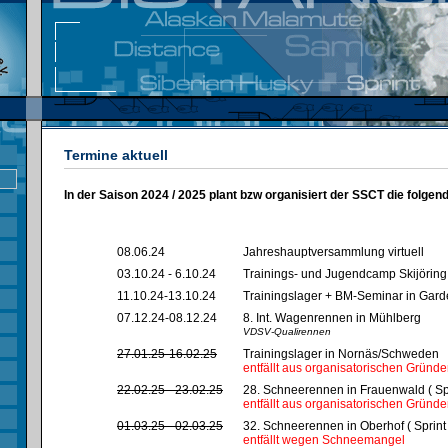
Termine aktuell
In der Saison 2024 / 2025 plant bzw organisiert der SSCT die folgen
08.06.24
Jahreshauptversammlung virtuell
03.10.24 - 6.10.24
Trainings- und Jugendcamp Skijöring
11.10.24-13.10.24
Trainingslager + BM-Seminar in Gar
07.12.24-08.12.24
8. Int. Wagenrennen in Mühlberg
VDSV-Qualirennen
27.01.25-16.02.25
Trainingslager in Nornäs/Schweden
entfällt aus organisatorischen Gründ
22.02.25 - 23.02.25
28. Schneerennen in Frauenwald ( Spr
entfällt aus organisatorischen Gründ
01.03.25 - 02.03.25
32. Schneerennen in Oberhof ( Sprint 
entfällt wegen Schneemangel