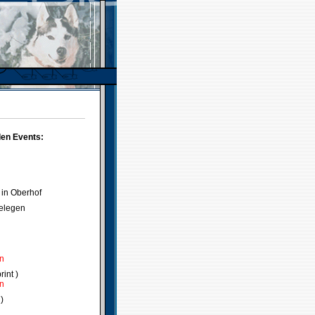
den Events:
 in Oberhof
delegen
en
int )
en
)