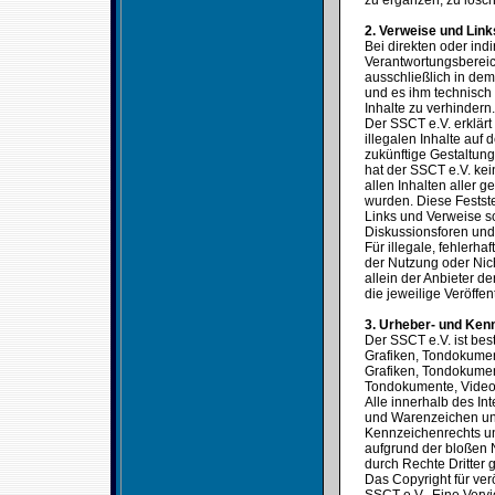
zu ergänzen, zu lösch
2. Verweise und Link
Bei direkten oder ind
Verantwortungsbereic
ausschließlich in dem 
und es ihm technisch
Inhalte zu verhindern.
Der SSCT e.V. erklärt
illegalen Inhalte auf
zukünftige Gestaltung
hat der SSCT e.V. kein
allen Inhalten aller g
wurden. Diese Festste
Links und Verweise s
Diskussionsforen und 
Für illegale, fehlerh
der Nutzung oder Nich
allein der Anbieter de
die jeweilige Veröffen
3. Urheber- und Ken
Der SSCT e.V. ist bes
Grafiken, Tondokumen
Grafiken, Tondokumen
Tondokumente, Video
Alle innerhalb des In
und Warenzeichen unt
Kennzeichenrechts un
aufgrund der bloßen 
durch Rechte Dritter g
Das Copyright für verö