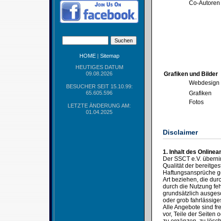
Co-Autoren
HOME
|
Sitemap
HEUTIGES DATUM
09.08.2026
Grafiken und Bilder
Webdesign
BESUCHER SEIT 15.10.99:
65.605.596
Grafiken
Fotos
LETZTE ÄNDERUNG AM:
01.04.2025
Disclaimer
1. Inhalt des Online
Der SSCT e.V. übernimm
Qualität der bereitges
Haftungsansprüche ge
Art beziehen, die du
durch die Nutzung feh
grundsätzlich ausgesc
oder grob fahrlässige
Alle Angebote sind fr
vor, Teile der Seite