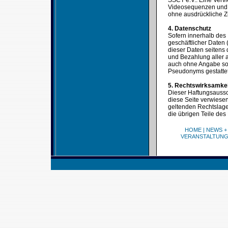
SSCT e.V.. Eine Verv
Videosequenzen und T
ohne ausdrückliche Z
4. Datenschutz
Sofern innerhalb des 
geschäftlicher Daten 
dieser Daten seitens 
und Bezahlung aller a
auch ohne Angabe sol
Pseudonyms gestattet
5. Rechtswirksamke
Dieser Haftungsaussch
diese Seite verwiesen
geltenden Rechtslage 
die übrigen Teile des
HOME
|
NEWS +
VERANSTALTUN