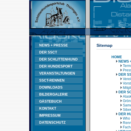
Sitemap
NEWS + PRESSE
DER SSCT
HOME
DER SCHLITTENHUND
NEWS 
Termi
DER HUNDESPORT
Pres
VERANSTALTUNGEN
DER S
Vere
SSCT-RENNEN
Vors
DOWNLOADS
Mitg
DER S
BILDERGALERIE
Alas
Grön
GÄSTEBUCH
Samo
KONTAKT
Sibe
DER H
IMPRESSUM
Who 
DATENSCHUTZ
Renn
Fach