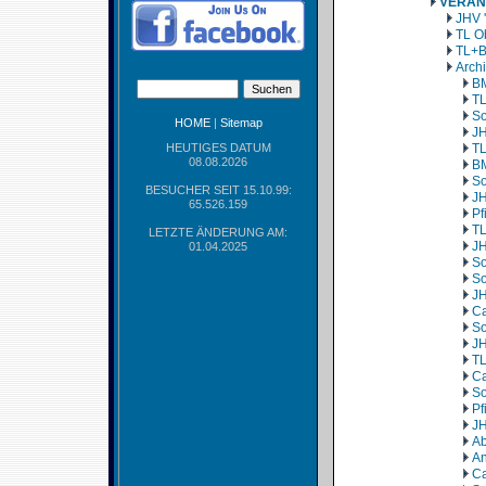
VERAN
JHV 
TL O
TL+B
Arch
BM
TL
So
HOME
|
Sitemap
JH
HEUTIGES DATUM
TL
08.08.2026
BM
So
BESUCHER SEIT 15.10.99:
JH
65.526.159
Pf
TL
LETZTE ÄNDERUNG AM:
JH
01.04.2025
So
So
JH
Ca
So
JH
TL
Ca
So
Pf
JH
Ab
An
Ca