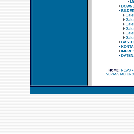
Mü
DOWN
BILDE
Galer
Galer
Galer
Galer
Galer
Galer
GÄSTE
KONTA
IMPRE
DATEN
HOME
|
NEWS +
VERANSTALTUN