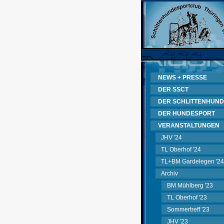
NEWS + PRESSE
DER SSCT
DER SCHLITTENHUND
DER HUNDESPORT
VERANSTALTUNGEN
JHV '24
TL Oberhof '24
TL+BM Gardelegen '24
Archiv
BM Mühlberg '23
TL Oberhof '23
Sommertreff '23
JHV '23