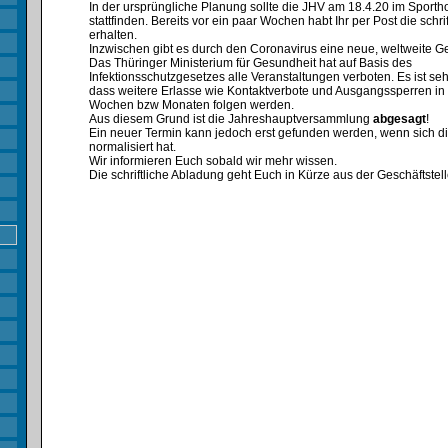
In der ursprüngliche Planung sollte die JHV am 18.4.20 im Sporth
stattfinden. Bereits vor ein paar Wochen habt Ihr per Post die schri
erhalten.
Inzwischen gibt es durch den Coronavirus eine neue, weltweite G
Das Thüringer Ministerium für Gesundheit hat auf Basis des
Infektionsschutzgesetzes alle Veranstaltungen verboten. Es ist se
dass weitere Erlasse wie Kontaktverbote und Ausgangssperren 
Wochen bzw Monaten folgen werden.
Aus diesem Grund ist die Jahreshauptversammlung
abgesagt
!
Ein neuer Termin kann jedoch erst gefunden werden, wenn sich d
normalisiert hat.
Wir informieren Euch sobald wir mehr wissen.
Die schriftliche Abladung geht Euch in Kürze aus der Geschäftstell