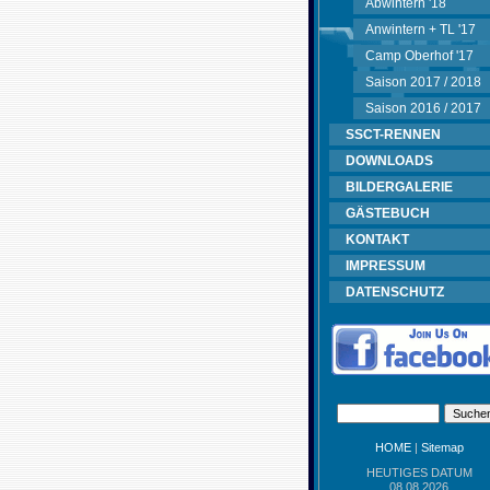
Abwintern '18
Anwintern + TL '17
Camp Oberhof '17
Saison 2017 / 2018
Saison 2016 / 2017
SSCT-RENNEN
DOWNLOADS
BILDERGALERIE
GÄSTEBUCH
KONTAKT
IMPRESSUM
DATENSCHUTZ
HOME
|
Sitemap
HEUTIGES DATUM
08.08.2026