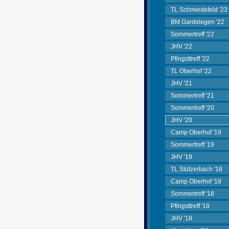
TL Schmiedefeld '23
BM Gardelegen '22
Sommertreff '22
JHV '22
Pfingsttreff '22
TL Oberhof '22
JHV '21
Sommertreff '21
Sommertreff '20
JHV '20
Camp Oberhof '19
Sommertreff '19
JHV '19
TL Stützerbach '18
Camp Oberhof '18
Sommertreff '18
Pfingsttreff '18
JHV '18