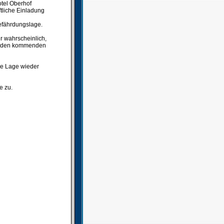
otel Oberhof
ftliche Einladung
efährdungslage.
hr wahrscheinlich,
in den kommenden
ie Lage wieder
e zu.