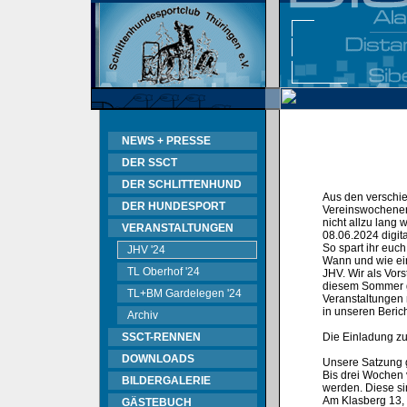
NEWS + PRESSE
DER SSCT
DER SCHLITTENHUND
Aus den verschie
DER HUNDESPORT
Vereinswochenen
nicht allzu lang
VERANSTALTUNGEN
08.06.2024 digital
So spart ihr euc
JHV '24
Wann und wie ei
TL Oberhof '24
JHV. Wir als Vor
diesem Sommer gi
TL+BM Gardelegen '24
Veranstaltungen
in unseren Beric
Archiv
SSCT-RENNEN
Die Einladung zur
DOWNLOADS
Unsere Satzung g
Bis drei Wochen 
BILDERGALERIE
werden. Diese sin
Am Klasberg 13,
GÄSTEBUCH