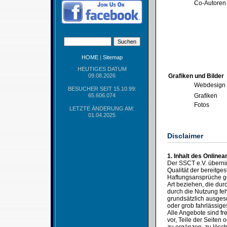
Co-Autoren
HOME
|
Sitemap
HEUTIGES DATUM
09.08.2026
Grafiken und Bilder
Webdesign
BESUCHER SEIT 15.10.99:
65.606.074
Grafiken
Fotos
LETZTE ÄNDERUNG AM:
01.04.2025
Disclaimer
1. Inhalt des Online
Der SSCT e.V. übernimm
Qualität der bereitges
Haftungsansprüche ge
Art beziehen, die du
durch die Nutzung feh
grundsätzlich ausgesc
oder grob fahrlässige
Alle Angebote sind fr
vor, Teile der Seite