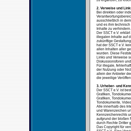
zu ergänzen, zu lösch
2. Verweise und Link
Bei direkten oder ind
Verantwortungsbereic
ausschließlich in dem 
und es ihm technisch
Inhalte zu verhindern.
Der SSCT e.V. erklärt
illegalen Inhalte auf
zukünftige Gestaltung
hat der SSCT e.V. kein
allen Inhalten aller g
wurden. Diese Festste
Links und Verweise s
Diskussionsforen und 
Für illegale, fehlerh
der Nutzung oder Nich
allein der Anbieter de
die jeweilige Veröffen
3. Urheber- und Ken
Der SSCT e.V. ist bes
Grafiken, Tondokumen
Grafiken, Tondokumen
Tondokumente, Video
Alle innerhalb des In
und Warenzeichen unt
Kennzeichenrechts un
aufgrund der bloßen 
durch Rechte Dritter g
Das Copyright für verö