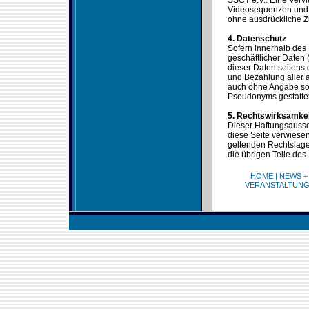
SSCT e.V.. Eine Verv
Videosequenzen und T
ohne ausdrückliche Z
4. Datenschutz
Sofern innerhalb des 
geschäftlicher Daten 
dieser Daten seitens 
und Bezahlung aller a
auch ohne Angabe sol
Pseudonyms gestattet
5. Rechtswirksamke
Dieser Haftungsaussch
diese Seite verwiesen
geltenden Rechtslage 
die übrigen Teile des
HOME
|
NEWS +
VERANSTALTUN