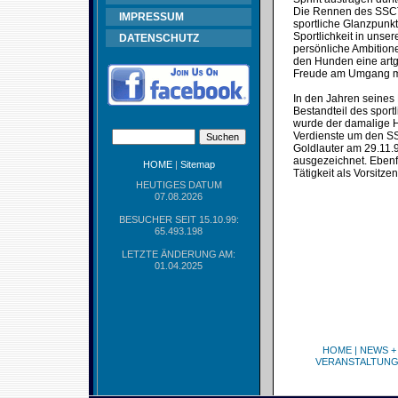
Die Rennen des SSCT s
IMPRESSUM
sportliche Glanzpunk
Sportlichkeit in uns
DATENSCHUTZ
persönliche Ambitione
den Hunden eine artge
Freude am Umgang mi
In den Jahren seines
Bestandteil des spor
wurde der damalige Ha
Verdienste um den SS
Goldlauter am 29.11.
ausgezeichnet. Ebenfa
HOME
|
Sitemap
Tätigkeit als Vorsitz
HEUTIGES DATUM
07.08.2026
BESUCHER SEIT 15.10.99:
65.493.198
LETZTE ÄNDERUNG AM:
01.04.2025
HOME
|
NEWS +
VERANSTALTUN