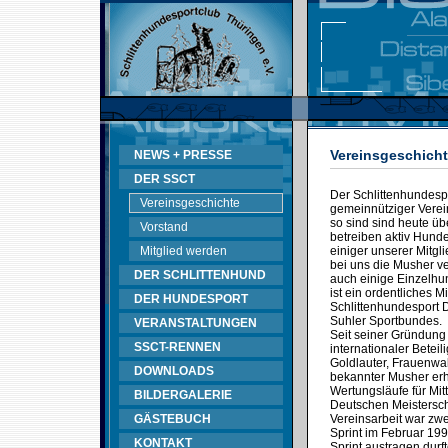
Vereinsgeschich
NEWS + PRESSE
DER SSCT
Der Schlittenhundespo
Vereinsgeschichte
gemeinnütziger Verein
so sind sind heute üb
Vorstand
betreiben aktiv Hunde
Mitglied werden
einiger unserer Mitgl
bei uns die Musher v
DER SCHLITTENHUND
auch einige Einzelhun
ist ein ordentliches 
DER HUNDESPORT
Schlittenhundesport
Suhler Sportbundes.
VERANSTALTUNGEN
Seit seiner Gründung
SSCT-RENNEN
internationaler Betei
Goldlauter, Frauenwal
DOWNLOADS
bekannter Musher erh
Wertungsläufe für Mit
BILDERGALERIE
Deutschen Meistersch
GÄSTEBUCH
Vereinsarbeit war zwe
Sprint im Februar 199
KONTAKT
Sprint austragen durft