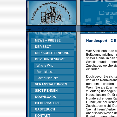
Hundesport - 2 B
NEWS + PRESSE
DER SSCT
Wer Schlittenhunde bes
DER SCHLITTENHUND
Betätigung mit ihnen 
später einmal in den 
DER HUNDESPORT
Schlittenhunderennen 
Who is Who
Zuschauer, welche sic
einfinden.
Rennklassen
Doch bevor Sie sich 
Fachausdrücke
von allen Rennveransta
genommen werden:
VERANSTALTUNGEN
Wenn Sie als Zuschau
SSCT-RENNEN
zu Anfang überlegen:
Hause lassen. Dafür g
DOWNLOADS
Hunde auf engem Raum
Hunde, die bei Rennen
BILDERGALERIE
Zuschauern nicht. D
GÄSTEBUCH
Sie mit Ihrem Vierbei
aber ist das Wesen de
KONTAKT
Rudelordnung unterwo