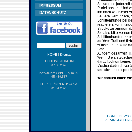
So kann es jederzeit 
IMPRESSUM
Rudel ansieht. Und w
ihn nach wölfischer 
DATENSCHUTZ
Beißerei verhindern, 
Schlittenhunde bei d
reagieren, kommt noc
Strecke zu bringen, 
Sie also bitte Vernu
Schlittenhunderennen
auf dem Trail und fie
wünschen uns alle das
Bitte.
Auf dem gesamten Trai
HOME
|
Sitemap
Wenn Sie als Zuschaue
HEUTIGES DATUM
darauf achten keines 
07.08.2026
Musher dadurch verfa
und sich im entspre
BESUCHER SEIT 15.10.99:
65.439.587
Wir danken Ihnen vie
LETZTE ÄNDERUNG AM:
01.04.2025
HOME
|
NEWS +
VERANSTALTUN