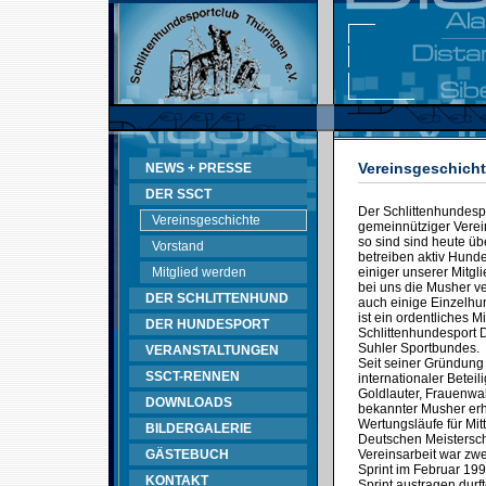
Vereinsgeschich
NEWS + PRESSE
DER SSCT
Der Schlittenhundespo
Vereinsgeschichte
gemeinnütziger Verein
so sind sind heute üb
Vorstand
betreiben aktiv Hunde
Mitglied werden
einiger unserer Mitgl
bei uns die Musher v
DER SCHLITTENHUND
auch einige Einzelhun
ist ein ordentliches 
DER HUNDESPORT
Schlittenhundesport
Suhler Sportbundes.
VERANSTALTUNGEN
Seit seiner Gründung
SSCT-RENNEN
internationaler Betei
Goldlauter, Frauenwal
DOWNLOADS
bekannter Musher erh
Wertungsläufe für Mit
BILDERGALERIE
Deutschen Meistersch
GÄSTEBUCH
Vereinsarbeit war zwe
Sprint im Februar 199
KONTAKT
Sprint austragen durft