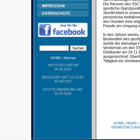
Die Rennen des SSCT s
IMPRESSUM
sportliche Glanzpunk
Sportlichkeit in uns
DATENSCHUTZ
persönliche Ambitione
den Hunden eine artge
Freude am Umgang mi
In den Jahren seines
Bestandteil des spor
wurde der damalige Ha
Verdienste um den SS
Goldlauter am 29.11.
ausgezeichnet. Ebenfa
HOME
|
Sitemap
Tätigkeit als Vorsitz
HEUTIGES DATUM
09.08.2026
BESUCHER SEIT 15.10.99:
65.593.373
LETZTE ÄNDERUNG AM:
01.04.2025
HOME
|
NEWS +
VERANSTALTUN