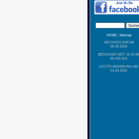
HOME
|
Sitemap
HEUTIGES DATUM
06.08.2026
BESUCHER SEIT 15.10.99
65.415.414
LETZTE ÄNDERUNG AM:
01.04.2025