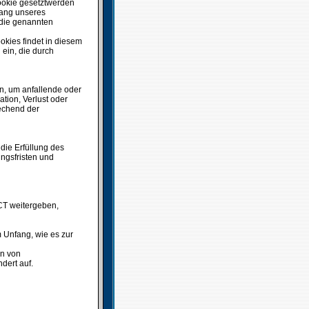
Cookie gesetztwerden
fang unseres
, die genannten
kies findet in diesem
ein, die durch
n, um anfallende oder
ion, Verlust oder
echend der
 die Erfüllung des
ungsfristen und
CT weitergeben,
m Unfang, wie es zur
n von
dert auf.