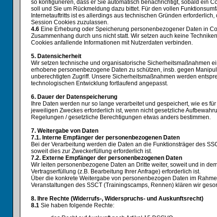
so konfigurieren, dass er Sie automatisch benachrichtigt, sobald ein 
soll und Sie um Rückmeldung dazu bittet. Für den vollen Funktionsum
Internetauftritts ist es allerdings aus technischen Gründen erforderlich
Session Cookies zuzulassen.
4.6
Eine Erhebung oder Speicherung personenbezogener Daten in Coo
Zusammenhang durch uns nicht statt. Wir setzen auch keine Techniken 
Cookies anfallende Informationen mit Nutzerdaten verbinden.
5. Datensicherheit
Wir setzen technische und organisatorische Sicherheitsmaßnahmen ei
erhobene personenbezogene Daten zu schützen, insb. gegen Manipulat
unberechtigten Zugriff. Unsere Sicherheitsmaßnahmen werden entspr
technologischen Entwicklung fortlaufend angepasst.
6. Dauer der Datenspeicherung
Ihre Daten werden nur so lange verarbeitet und gespeichert, wie es für
jeweiligen Zweckes erforderlich ist, wenn nicht gesetzliche Aufbewahr
Regelungen / gesetzliche Berechtigungen etwas anders bestimmen.
7. Weitergabe von Daten
7.1. Interne Empfänger der personenbezogenen Daten
Bei der Verarbeitung werden die Daten an die Funktionsträger des SS
soweit dies zur Zweckerfüllung erforderlich ist.
7.2. Externe Empfänger der personenbezogenen Daten
Wir leiten personenbezogene Daten an Dritte weiter, soweit und in de
Vertragserfüllung (z.B. Bearbeitung Ihrer Anfrage) erforderlich ist.
Über die konkrete Weitergabe von personenbezogen Daten im Rahme
Veranstaltungen des SSCT (Trainingscamps, Rennen) klären wir geson
8. Ihre Rechte (Widerrufs-, Widerspruchs- und Auskunftsrecht)
8.1
Sie haben folgende Rechte: