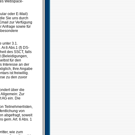
es Webspace-
ular oder E-Mail)
die Sie uns durch
Email zur Verfügung
r Anfrage sowie für
nsbesondere
 unter 3.1.
Ar.6 Abs.1 (f) DS-
heit des SSCT, falls
t (Beleidigungen,
elbst für den
s Interesse an der
möglich, Ihre Angabe
rs ist freiwillig.
ese zu den zuvor
ondert über die
Allgemein: Zur
t AG ein. Die
n Teilnehmerlisten,
ffentlichung von
 abgefragt, soweit
s gem. Art. 6 Abs. 1
itter, wie zum