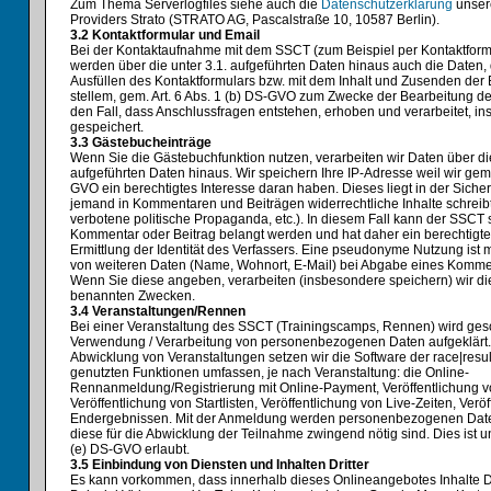
Zum Thema Serverlogfiles siehe auch die
Datenschutzerklärung
unser
Providers Strato (STRATO AG, Pascalstraße 10, 10587 Berlin).
3.2 Kontaktformular und Email
Bei der Kontaktaufnahme mit dem SSCT (zum Beispiel per Kontaktform
werden über die unter 3.1. aufgeführten Daten hinaus auch die Daten, 
Ausfüllen des Kontaktformulars bzw. mit dem Inhalt und Zusenden der 
stellem, gem. Art. 6 Abs. 1 (b) DS-GVO zum Zwecke der Bearbeitung de
den Fall, dass Anschlussfragen entstehen, erhoben und verarbeitet, i
gespeichert.
3.3 Gästebucheinträge
Wenn Sie die Gästebuchfunktion nutzen, verarbeiten wir Daten über die
aufgeführten Daten hinaus. Wir speichern Ihre IP-Adresse weil wir gem. 
GVO ein berechtigtes Interesse daran haben. Dieses liegt in der Sicher
jemand in Kommentaren und Beiträgen widerrechtliche Inhalte schreib
verbotene politische Propaganda, etc.). In diesem Fall kann der SSCT s
Kommentar oder Beitrag belangt werden und hat daher ein berechtigte
Ermittlung der Identität des Verfassers. Eine pseudonyme Nutzung ist 
von weiteren Daten (Name, Wohnort, E-Mail) bei Abgabe eines Kommenta
Wenn Sie diese angeben, verarbeiten (insbesondere speichern) wir di
benannten Zwecken.
3.4 Veranstaltungen/Rennen
Bei einer Veranstaltung des SSCT (Trainingscamps, Rennen) wird ges
Verwendung / Verarbeitung von personenbezogenen Daten aufgeklärt. 
Abwicklung von Veranstaltungen setzen wir die Software der race|resul
genutzten Funktionen umfassen, je nach Veranstaltung: die Online-
Rennanmeldung/Registrierung mit Online-Payment, Veröffentlichung vo
Veröffentlichung von Startlisten, Veröffentlichung von Live-Zeiten, Verö
Endergebnissen. Mit der Anmeldung werden personenbezogenen Daten
diese für die Abwicklung der Teilnahme zwingend nötig sind. Dies ist un
(e) DS-GVO erlaubt.
3.5 Einbindung von Diensten und Inhalten Dritter
Es kann vorkommen, dass innerhalb dieses Onlineangebotes Inhalte Dr