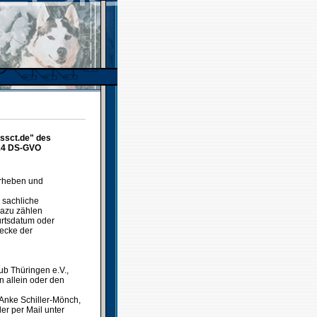
.ssct.de" des
 14 DS-GVO
erheben und
 sachliche
Dazu zählen
urtsdatum oder
ecke der
ub Thüringen e.V.,
n allein oder den
 Anke Schiller-Mönch,
er per Mail unter