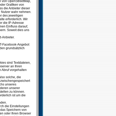
en von OpenStreetMap,
oder Grafiken von
s die Anbieter dieser
der Nutzer wahr nehmen.
r des jeweiligen
lte erforderlich. Wir
er die IP-Adresse
nen Einfluss darauf,
chern. Soweit dies uns
t-Anbieter.
SSCT-Facebook-Angebot
rden grundsätzlich
kies sind Textdateien,
server an Ihren
 Abruf vorgehalten
lso solche, die
en zwischengespeichert
chs unseres
nderen unserer
stellen zu können.
rderlich ist um die
nden.
ch die Einstellungen
 das Speichern von
en oder Ihren Browser