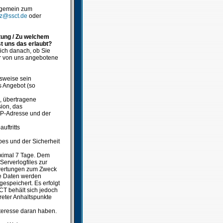
lgemein zum
tz@ssct.de
oder
tung / Zu welchem
t uns das erlaubt?
ich danach, ob Sie
er von uns angebotene
sweise sein
s Angebot (so
, übertragene
ion, das
 IP-Adresse und der
uftritts
bes und der Sicherheit
aximal 7 Tage. Dem
erverlogfiles zur
uswertungen zum Zweck
se Daten werden
gespeichert. Es erfolgt
CT behält sich jedoch
reter Anhaltspunkte
Interesse daran haben.