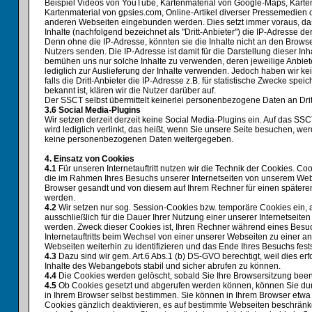
Beispiel Videos von YouTube, Kartenmaterial von Google-Maps, Kart
Kartenmaterial von gpsies.com, Online-Artikel diverser Pressemedien 
anderen Webseiten eingebunden werden. Dies setzt immer voraus, das
Inhalte (nachfolgend bezeichnet als "Dritt-Anbieter") die IP-Adresse 
Denn ohne die IP-Adresse, könnten sie die Inhalte nicht an den Browse
Nutzers senden. Die IP-Adresse ist damit für die Darstellung dieser Inha
bemühen uns nur solche Inhalte zu verwenden, deren jeweilige Anbiet
lediglich zur Auslieferung der Inhalte verwenden. Jedoch haben wir kei
falls die Dritt-Anbieter die IP-Adresse z.B. für statistische Zwecke spei
bekannt ist, klären wir die Nutzer darüber auf.
Der SSCT selbst übermittelt keinerlei personenbezogene Daten an Drit
3.6 Social Media-Plugins
Wir setzen derzeit derzeit keine Social Media-Plugins ein. Auf das 
wird lediglich verlinkt, das heißt, wenn Sie unsere Seite besuchen, we
keine personenbezogenen Daten weitergegeben.
4. Einsatz von Cookies
4.1
Für unseren Internetauftritt nutzen wir die Technik der Cookies. Coo
die im Rahmen Ihres Besuchs unserer Internetseiten von unserem Web
Browser gesandt und von diesem auf Ihrem Rechner für einen späteren
werden.
4.2
Wir setzen nur sog. Session-Cookies bzw. temporäre Cookies ein, a
ausschließlich für die Dauer Ihrer Nutzung einer unserer Internetseit
werden. Zweck dieser Cookies ist, Ihren Rechner während eines Besu
Internetauftritts beim Wechsel von einer unserer Webseiten zu einer a
Webseiten weiterhin zu identifizieren und das Ende Ihres Besuchs fest
4.3
Dazu sind wir gem. Art.6 Abs.1 (b) DS-GVO berechtigt, weil dies erfo
Inhalte des Webangebots stabil und sicher abrufen zu können.
4.4
Die Cookies werden gelöscht, sobald Sie Ihre Browsersitzung bee
4.5
Ob Cookies gesetzt und abgerufen werden können, können Sie dur
in Ihrem Browser selbst bestimmen. Sie können in Ihrem Browser etwa
Cookies gänzlich deaktivieren, es auf bestimmte Webseiten beschränk