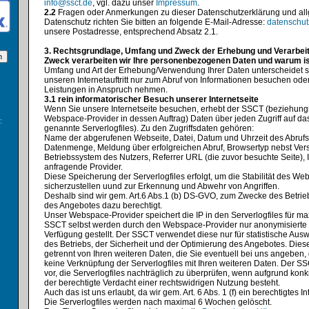
info@ssct.de
, vgl. dazu unser
Impressum
.
2.2
Fragen oder Anmerkungen zu dieser Datenschutzerklärung und al
Datenschutz richten Sie bitten an folgende E-Mail-Adresse:
datenschu
unsere Postadresse, entsprechend Absatz 2.1.
3. Rechtsgrundlage, Umfang und Zweck der Erhebung und Verarbei
Zweck verarbeiten wir Ihre personenbezogenen Daten und warum is
Umfang und Art der Erhebung/Verwendung Ihrer Daten unterscheidet s
unseren Internetauftritt nur zum Abruf von Informationen besuchen od
Leistungen in Anspruch nehmen.
3.1 rein informatorischer Besuch unserer Internetseite
Wenn Sie unsere Internetseite besuchen, erhebt der SSCT (beziehung
Webspace-Provider in dessen Auftrag) Daten über jeden Zugriff auf da
:
genannte Serverlogfiles). Zu den Zugriffsdaten gehören:
Name der abgerufenen Webseite, Datei, Datum und Uhrzeit des Abrufs
Datenmenge, Meldung über erfolgreichen Abruf, Browsertyp nebst Vers
Betriebssystem des Nutzers, Referrer URL (die zuvor besuchte Seite),
anfragende Provider.
Diese Speicherung der Serverlogfiles erfolgt, um die Stabilität des Weba
sicherzustellen uund zur Erkennung und Abwehr von Angriffen.
Deshalb sind wir gem. Art.6 Abs.1 (b) DS-GVO, zum Zwecke des Betrie
des Angebotes dazu berechtigt.
Unser Webspace-Provider speichert die IP in den Serverlogfiles für m
SSCT selbst werden durch den Webspace-Provider nur anonymisierte S
Verfügung gestellt. Der SSCT verwendet diese nur für statistische A
des Betriebs, der Sicherheit und der Optimierung des Angebotes. Die
getrennt von Ihren weiteren Daten, die Sie eventuell bei uns angeben, 
keine Verknüpfung der Serverlogfiles mit Ihren weiteren Daten. Der SS
vor, die Serverlogfiles nachträglich zu überprüfen, wenn aufgrund konk
der berechtigte Verdacht einer rechtswidrigen Nutzung besteht.
Auch das ist uns erlaubt, da wir gem. Art. 6 Abs. 1 (f) ein berechtigtes 
Die Serverlogfiles werden nach maximal 6 Wochen gelöscht.