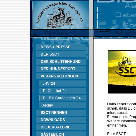
NEWS + PRESSE
DER SSCT
DER SCHLITTENHUND
DER HUNDESPORT
VERANSTALTUNGEN
JHV '24
TL Oberhof '24
TL+BM Gardelegen '24
Hallo lieber Spor
Archiv
schön, dass Du d
SSCT-RENNEN
interessierst.
Es wartet ein Pr
DOWNLOADS
Weitere Informati
entnehmen.
BILDERGALERIE
Euer SSCT
GÄSTEBUCH