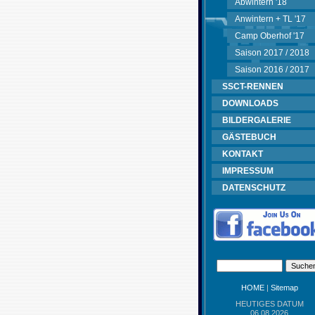
Abwintern '18
Anwintern + TL '17
Camp Oberhof '17
Saison 2017 / 2018
Saison 2016 / 2017
SSCT-RENNEN
DOWNLOADS
BILDERGALERIE
GÄSTEBUCH
KONTAKT
IMPRESSUM
DATENSCHUTZ
HOME
|
Sitemap
HEUTIGES DATUM
06.08.2026