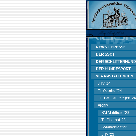
NEWS + PRESSE
DER SSCT
DER SCHLITTENHUND
DER HUNDESPORT
VERANSTALTUNGEN
JHV '24
TL Oberhof '24
TL+BM Gardelegen '24
Archiv
BM Mühlberg '23
TL Oberhof '23
Sommertreff '23
JHV '23