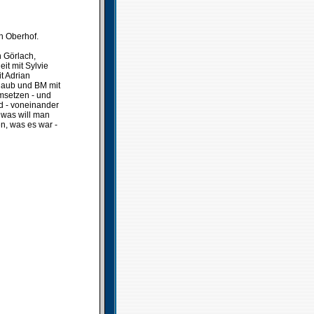
n Oberhof.
n Görlach,
it mit Sylvie
t Adrian
chaub und BM mit
umsetzen - und
d - voneinander
 was will man
, was es war -