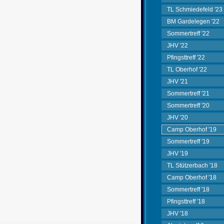
TL Schmiedefeld '23
BM Gardelegen '22
Sommertreff '22
JHV '22
Pfingsttreff '22
TL Oberhof '22
JHV '21
Sommertreff '21
Sommertreff '20
JHV '20
Camp Oberhof '19
Sommertreff '19
JHV '19
TL Stützerbach '18
Camp Oberhof '18
Sommertreff '18
Pfingsttreff '18
JHV '18