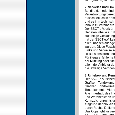
zu ergänzen, zu lösch
2. Verweise und Link
Bei direkten oder ind
Verantwortungsbereic
ausschließlich in dem 
und es ihm technisch
Inhalte zu verhindern.
Der SSCT e.V. erklärt
illegalen Inhalte auf
zukünftige Gestaltung
hat der SSCT e.V. kein
allen Inhalten aller g
wurden. Diese Festste
Links und Verweise s
Diskussionsforen und 
Für illegale, fehlerh
der Nutzung oder Nich
allein der Anbieter de
die jeweilige Veröffen
3. Urheber- und Ken
Der SSCT e.V. ist bes
Grafiken, Tondokumen
Grafiken, Tondokumen
Tondokumente, Video
Alle innerhalb des In
und Warenzeichen unt
Kennzeichenrechts un
aufgrund der bloßen 
durch Rechte Dritter g
Das Copyright für verö