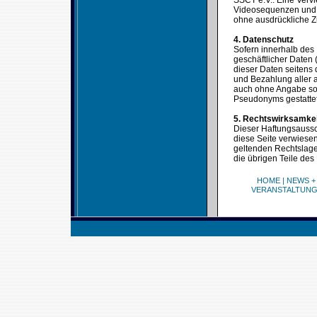
SSCT e.V.. Eine Verv
Videosequenzen und T
ohne ausdrückliche Z
4. Datenschutz
Sofern innerhalb des 
geschäftlicher Daten 
dieser Daten seitens 
und Bezahlung aller a
auch ohne Angabe sol
Pseudonyms gestattet
5. Rechtswirksamke
Dieser Haftungsaussch
diese Seite verwiesen
geltenden Rechtslage 
die übrigen Teile des
HOME
|
NEWS +
VERANSTALTUN