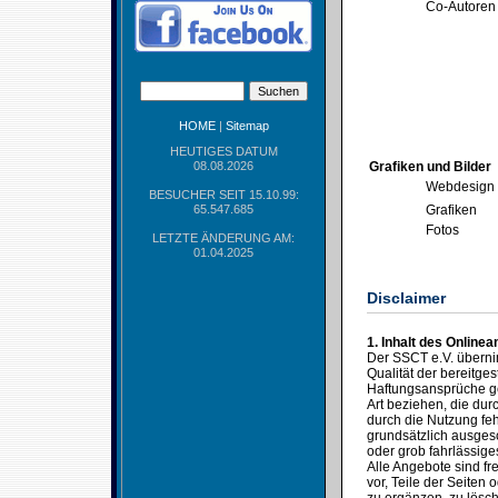
Co-Autoren
HOME
|
Sitemap
HEUTIGES DATUM
08.08.2026
Grafiken und Bilder
Webdesign
BESUCHER SEIT 15.10.99:
65.547.685
Grafiken
Fotos
LETZTE ÄNDERUNG AM:
01.04.2025
Disclaimer
1. Inhalt des Online
Der SSCT e.V. übernimm
Qualität der bereitges
Haftungsansprüche ge
Art beziehen, die du
durch die Nutzung feh
grundsätzlich ausgesc
oder grob fahrlässige
Alle Angebote sind fr
vor, Teile der Seite