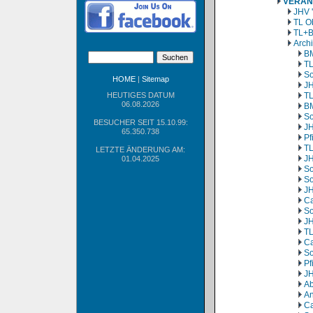
VERAN
JHV 
TL O
TL+B
Arch
BM
TL
So
HOME
|
Sitemap
JH
HEUTIGES DATUM
TL
06.08.2026
BM
So
BESUCHER SEIT 15.10.99:
JH
65.350.738
Pf
TL
LETZTE ÄNDERUNG AM:
JH
01.04.2025
So
So
JH
Ca
So
JH
TL
Ca
So
Pf
JH
Ab
An
Ca