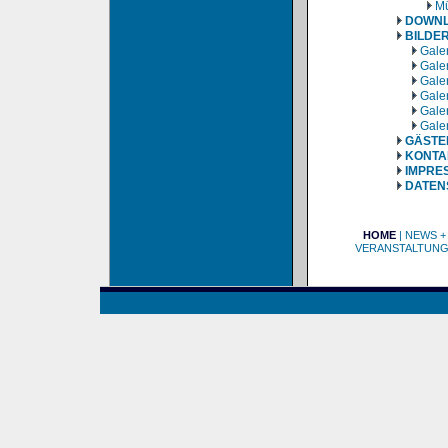
Mü
DOWN
BILDE
Galer
Galer
Galer
Galer
Galer
Galer
GÄSTE
KONTA
IMPRE
DATEN
HOME
|
NEWS +
VERANSTALTUN