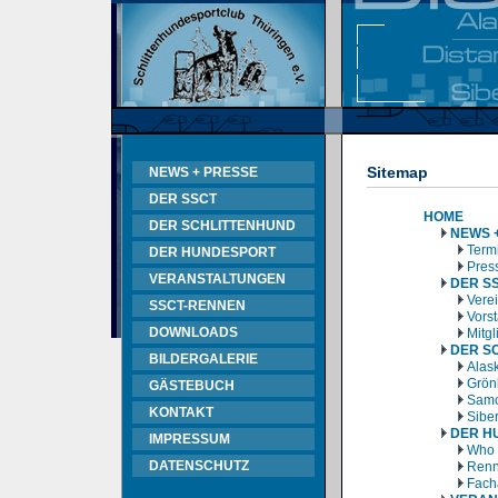
Sitemap
NEWS + PRESSE
DER SSCT
HOME
DER SCHLITTENHUND
NEWS 
Termi
DER HUNDESPORT
Pres
VERANSTALTUNGEN
DER S
Vere
SSCT-RENNEN
Vors
DOWNLOADS
Mitg
DER S
BILDERGALERIE
Alas
Grön
GÄSTEBUCH
Samo
KONTAKT
Sibe
DER H
IMPRESSUM
Who 
DATENSCHUTZ
Renn
Fach