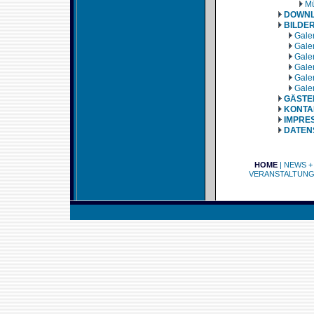
Mü
DOWN
BILDE
Galer
Galer
Galer
Galer
Galer
Galer
GÄSTE
KONTA
IMPRE
DATEN
HOME
|
NEWS +
VERANSTALTUN