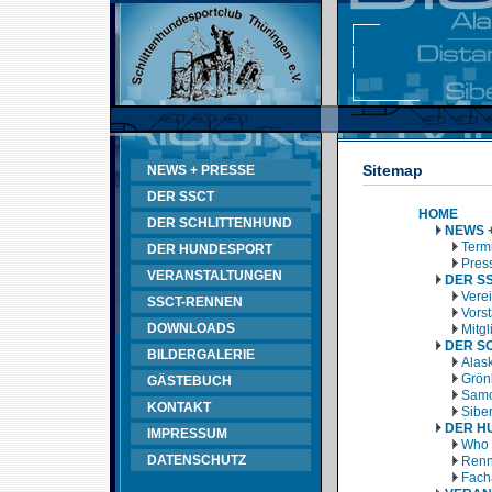
Sitemap
NEWS + PRESSE
DER SSCT
HOME
DER SCHLITTENHUND
NEWS 
Termi
DER HUNDESPORT
Pres
VERANSTALTUNGEN
DER S
Vere
SSCT-RENNEN
Vors
DOWNLOADS
Mitg
DER S
BILDERGALERIE
Alas
Grön
GÄSTEBUCH
Samo
KONTAKT
Sibe
DER H
IMPRESSUM
Who 
DATENSCHUTZ
Renn
Fach