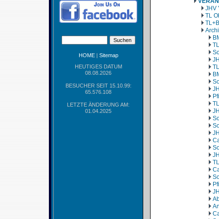
VERAN
JHV 
TL O
TL+B
Arch
BM
TL
So
HOME
|
Sitemap
JH
HEUTIGES DATUM
TL
08.08.2026
BM
So
BESUCHER SEIT 15.10.99:
JH
65.576.108
Pf
TL
LETZTE ÄNDERUNG AM:
JH
01.04.2025
So
So
JH
Ca
So
JH
TL
Ca
So
Pf
JH
Ab
An
Ca