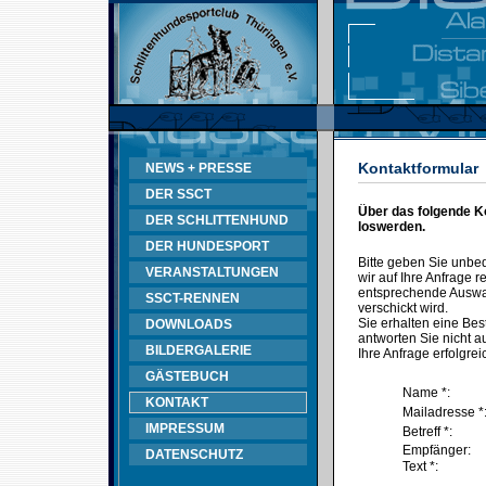
Kontaktformular
NEWS + PRESSE
DER SSCT
Über das folgende K
DER SCHLITTENHUND
loswerden.
DER HUNDESPORT
Bitte geben Sie unbe
VERANSTALTUNGEN
wir auf Ihre Anfrage
entsprechende Auswahl
SSCT-RENNEN
verschickt wird.
Sie erhalten eine Bes
DOWNLOADS
antworten Sie nicht au
BILDERGALERIE
Ihre Anfrage erfolgrei
GÄSTEBUCH
Name *:
KONTAKT
Mailadresse *
IMPRESSUM
Betreff *:
Empfänger:
DATENSCHUTZ
Text *: