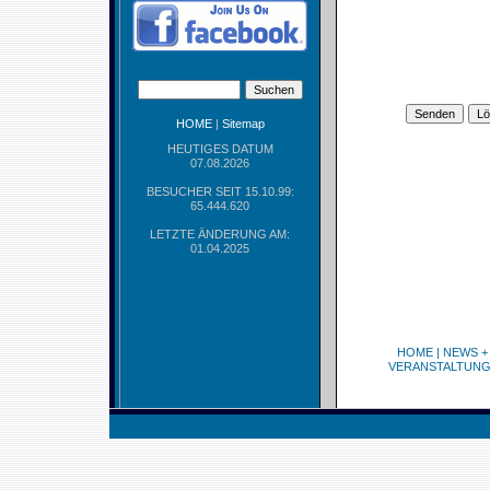
HOME
|
Sitemap
HEUTIGES DATUM
07.08.2026
BESUCHER SEIT 15.10.99:
65.444.620
LETZTE ÄNDERUNG AM:
01.04.2025
HOME
|
NEWS +
VERANSTALTUN